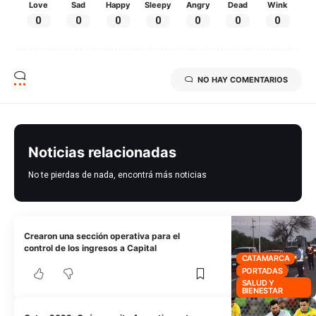
Love
Sad
Happy
Sleepy
Angry
Dead
Wink
0
0
0
0
0
0
0
NO HAY COMENTARIOS
Noticias relacionadas
No te pierdas de nada, encontrá más noticias
Crearon una sección operativa para el
control de los ingresos a Capital
CATAMARCA
PORTADAS
SALUD Y
BIENESTAR