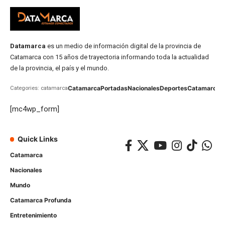
Datamarca
es un medio de información digital de la provincia de
Catamarca con 15 años de trayectoria informando toda la actualidad
de la provincia, el país y el mundo.
Catamarca
Portadas
Nacionales
Deportes
Catamarca
C
Categories: catamarca
[mc4wp_form]
Quick Links
Catamarca
Nacionales
Mundo
Catamarca Profunda
Entretenimiento