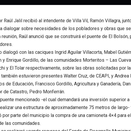
 Raúl Jalil recibió al intendente de Villa Vil, Ramón Villagra, jun
a dialogar sobre necesidades de los pobladores y obras que se 
la reunión, Raúl anunció que se construirá el puente de El Bolsón, pa
dores.
o dialogó con las caciques Ingrid Aguilar Villacorta, Mabel Gutié
n y Enrique Gordillo, de las comunidades Morteritos – Las Cueva
chi y El Tolar respectivamente, sobre las obras solicitadas por 
n también estuvieron presentes Walter Cruz, de CEAPI, y Andrea 
os de Educación, Francisco Gordillo, Agricultura y Ganadería, Dani
r de Catastro, Pedro Monferrán.
uente mencionado -el cual demandará una inversión superior a 
ealizar una estructura de aproximadamente 75 metros de largo-
por parte del municipio la compra de una camioneta 4×4 para el
de las comunidades.