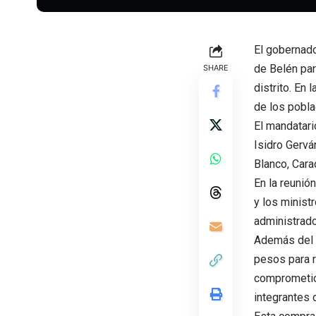
El gobernador
de Belén par
SHARE
distrito. En 
de los pobla
El mandatari
Isidro Gervá
Blanco, Cara
En la reunió
y los ministr
administrado
Además del p
pesos para r
comprometió 
integrantes 