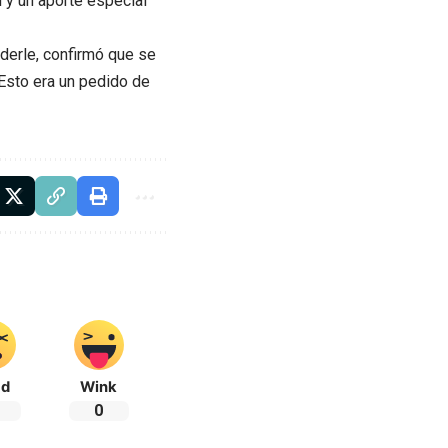
 y un aporte especial
ederle, confirmó que se
 Esto era un pedido de
ad
Wink
0