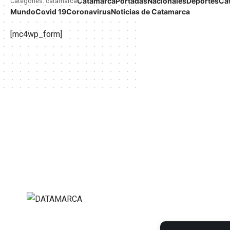
Catamarca
Portadas
Nacionales
Deportes
Ca
Categories: catamarca
Mundo
Covid 19
Coronavirus
Noticias de Catamarca
[mc4wp_form]