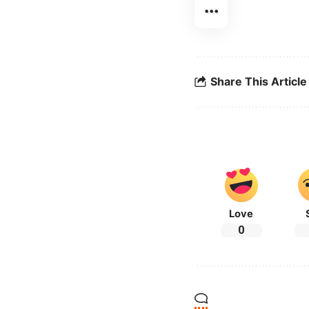
Share This Article
Love
0