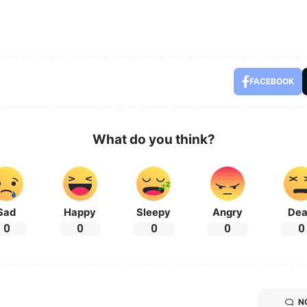
FACEBOOK
What do you think?
Sad
Happy
Sleepy
Angry
De
0
0
0
0
0
N