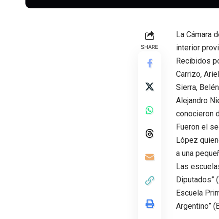
La Cámara de
interior provi
SHARE
Recibidos po
Carrizo, Ari
Sierra, Belé
Alejandro Ni
conocieron d
Fueron el se
López quiene
a una pequeñ
Las escuelas
Diputados” (
Escuela Prim
Argentino” (