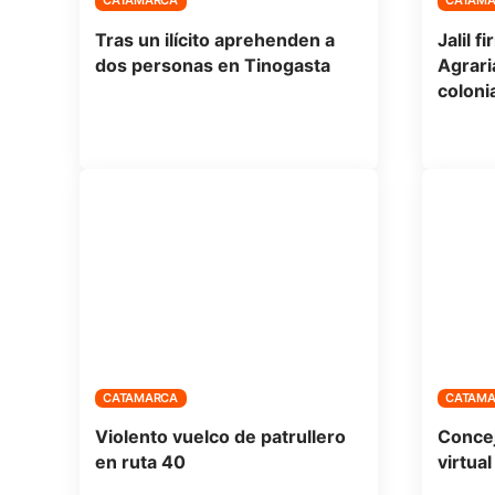
CATAMARCA
CATAM
Tras un ilícito aprehenden a
Jalil 
dos personas en Tinogasta
Agrari
coloni
CATAMARCA
CATAM
Violento vuelco de patrullero
Concej
en ruta 40
virtual