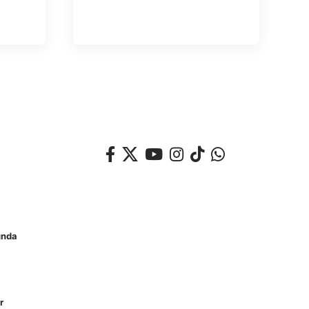
unda
r