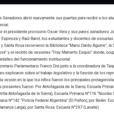
 Senadores abrió nuevamente sus puertas para recibir a los al
ncial.
r el presidente provisorio Oscar Vera y sus pares senadores Jo
el Espinoza y Raúl Barot, los estudiantes y docentes de escuelas
n y Santa Rosa recorrieron la Biblioteca “Mario Dardo Aguirre”, la
eva” y el recinto de sesiones “Fray Mamerto Esquiú” donde, ocu
etalles del funcionamiento institucional.
cretario Parlamentario Franco Dré junto a la coordinadora de Taqu
s explicaron sobre el trabajo legislativo y la función de los rep
a sesión en la que los niños fueron los principales protagonista
 presentes fueron: Por Antofagasta de la Sierra; Escuela Prima
Villa Antofagasta de la Sierra), Escuela Primaria N°116 “Nicolás 
aria N°142 “Policía Federal Argentina” (El Peñón); por Belén: Es
Barranca Larga); por Santa Rosa: Escuela N°297 (Lavalle).