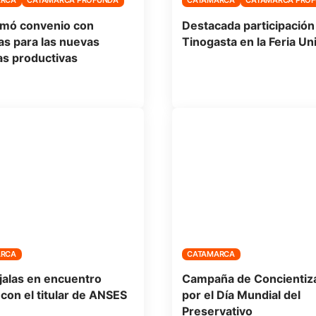
ARCA
CATAMARCA PROFUNDA
CATAMARCA
CATAMARCA PRO
firmó convenio con
Destacada participación
as para las nuevas
Tinogasta en la Feria Un
as productivas
ARCA
CATAMARCA
alas en encuentro
Campaña de Concientiz
 con el titular de ANSES
por el Día Mundial del
Preservativo