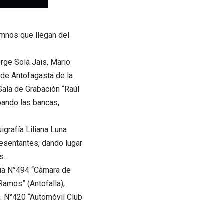
umnos que llegan del
rge Solá Jais, Mario
 de Antofagasta de la
 Sala de Grabación “Raúl
pando las bancas,
igrafía Liliana Luna
resentantes, dando lugar
s.
ria N°494 “Cámara de
Ramos” (Antofalla),
c. N°420 “Automóvil Club