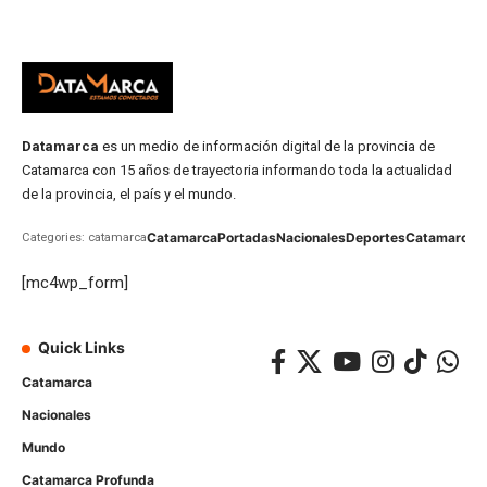
Datamarca
es un medio de información digital de la provincia de
Catamarca con 15 años de trayectoria informando toda la actualidad
de la provincia, el país y el mundo.
Catamarca
Portadas
Nacionales
Deportes
Catamarca
C
Categories: catamarca
[mc4wp_form]
Quick Links
Catamarca
Nacionales
Mundo
Catamarca Profunda