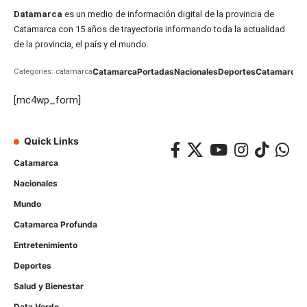
Datamarca
es un medio de información digital de la provincia de
Catamarca con 15 años de trayectoria informando toda la actualidad
de la provincia, el país y el mundo.
Catamarca
Portadas
Nacionales
Deportes
Catamarca
C
Categories: catamarca
[mc4wp_form]
Quick Links
Catamarca
Nacionales
Mundo
Catamarca Profunda
Entretenimiento
Deportes
Salud y Bienestar
Data Verde