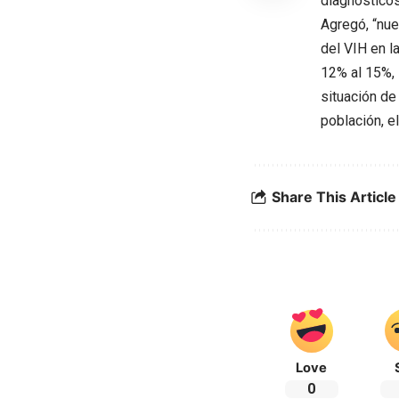
diagnóstico
Agregó, “nue
del VIH en l
12% al 15%, 
situación de
población, e
Share This Article
Love
0