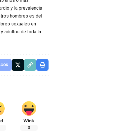
45 años o más.
rdio y la prevalencia
otros hombres es del
adores sexuales en
 y adultos de toda la
BOOK
ad
Wink
0