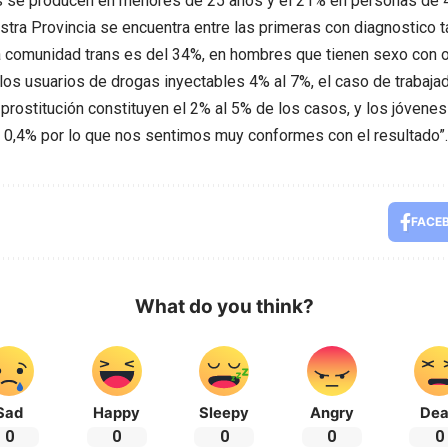
s se producen en menores de 25 años y el 21% en personas de 
stra Provincia se encuentra entre las primeras con diagnostico ta
a comunidad trans es del 34%, en hombres que tienen sexo con 
los usuarios de drogas inyectables 4% al 7%, el caso de trabaj
 prostitución constituyen el 2% al 5% de los casos, y los jóvenes
l 0,4% por lo que nos sentimos muy conformes con el resultado”.
FACE
What do you think?
Sad
Happy
Sleepy
Angry
De
0
0
0
0
0