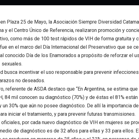
 en Plaza 25 de Mayo, la Asociación Siempre Diversidad Catama
a y el Centro Único de Referencia, realizaron promoción y conci
tivo, como más de 100 test rápidos de VIH de forma gratuita y c
 fue en el marco del Día Internacional del Preservativo que se c
al conocido Día de los Enamorados a propósito de reforzar el u
s sexuales.
ad busca incentivar el uso responsable para prevenir infeccione
barazos no deseados.
o, referente de ASDA destaco que “En Argentina, se estima que
H, 84 mil conocen su diagnóstico (70%) y de éstas el 81% están 
 un 30% que aún no posee diagnóstico. De allí la importancia de 
ara iniciar el tratamiento, y para prevenir futuras transmisiones.
oficiales, por cada nuevo diagnóstico de VIH en mujeres se pr
edio de diagnóstico es de 32 años para ellas y 33 para ellos. E