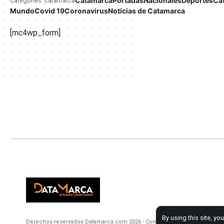
Catamarca
Portadas
Nacionales
Deportes
Ca
Categories: catamarca
Mundo
Covid 19
Coronavirus
Noticias de Catamarca
[mc4wp_form]
By using this site, yo
Derechos reservados Datamarca.com 2026 - Consultora NORTE Web