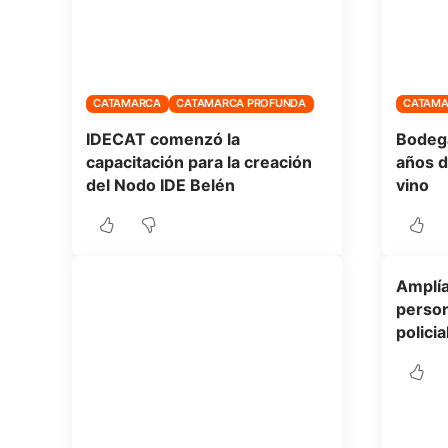
CATAMARCA
CATAMARCA PROFUNDA
CATAM
IDECAT comenzó la
Bodeg
capacitación para la creación
años d
del Nodo IDE Belén
vino
Amplía
person
policia