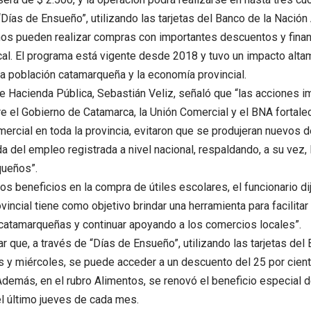
“Días de Ensueño”, utilizando las tarjetas del Banco de la Nación 
os pueden realizar compras con importantes descuentos y finan
cal. El programa está vigente desde 2018 y tuvo un impacto altam
la población catamarqueña y la economía provincial.
de Hacienda Pública, Sebastián Veliz, señaló que “las acciones
re el Gobierno de Catamarca, la Unión Comercial y el BNA fortalec
mercial en toda la provincia, evitaron que se produjeran nuevos 
ída del empleo registrada a nivel nacional, respaldando, a su vez,
queños”.
os beneficios en la compra de útiles escolares, el funcionario di
vincial tiene como objetivo brindar una herramienta para facilitar
 catamarqueñas y continuar apoyando a los comercios locales”.
r que, a través de “Días de Ensueño”, utilizando las tarjetas del
s y miércoles, se puede acceder a un descuento del 25 por cient
 Además, en el rubro Alimentos, se renovó el beneficio especial d
l último jueves de cada mes.