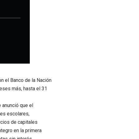
on el Banco de la Nación
meses más, hasta el 31
e anunció que el
les escolares,
cios de capitales
ntegro en la primera
tas sin interés.