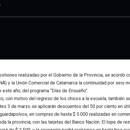
s
gestiones realizadas por el Gobierno de la Provincia, se acordó c
NA) y la Unión Comercial de Catamarca la continuidad por seis 
 este año, del programa “Días de Ensueño”.
o, con motivo del regreso de los chicos a la escuela, también s
es 3 de marzo se aplicarán descuentos del 50 por ciento en úti
guardapolvos, en compras de hasta $ 5.000 realizadas en comer
oda la provincia, con las tarjetas del Banco Nación. El tope de rei
será de $ 2.500, y la operación podrá realizarse en hasta tres cuo