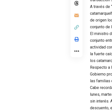
A través de 
catamarqueñ
de origen lo
conjunto de 
El ministro 
conjunto ent
actividad co
la fuerte ca
los catamar
Respecto a l
Gobierno pro
las familias
Cabe recorda
lunes, marte
sin interés.
descuento, e