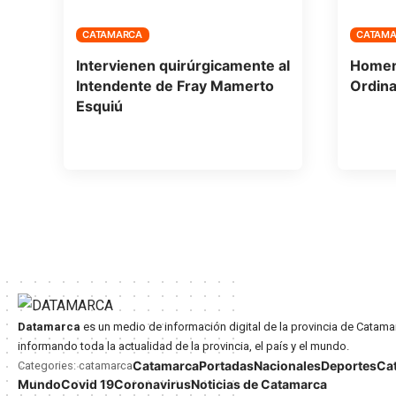
CATAMARCA
CATAM
Intervienen quirúrgicamente al
Homena
Intendente de Fray Mamerto
Ordina
Esquiú
Datamarca
es un medio de información digital de la provincia de Catama
informando toda la actualidad de la provincia, el país y el mundo.
Catamarca
Portadas
Nacionales
Deportes
Ca
Categories: catamarca
Mundo
Covid 19
Coronavirus
Noticias de Catamarca