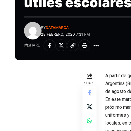
útiles escolare
BY
DATAMARCA
28 FEBRERO, 2020 7:31 PM
SHARE
A partir de 
Argentina (B
SHARE
de agosto de
En este marc
próximo mart
uniformes y 
locales, en t
transacción 