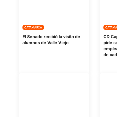
CATAMARCA
CATAM
El Senado recibió la visita de
CD Cap
alumnos de Valle Viejo
pide s
emplea
de cad