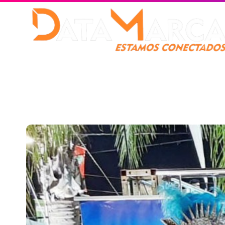
Catamarca
Nacionales
Mundo
Catamarca Pr
¿Quienes somos?