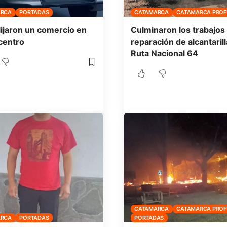
ARCA
PORTADAS
CATAMARCA
CATAMARCA PRO
ijaron un comercio en
Culminaron los trabajos
centro
reparación de alcantaril
Ruta Nacional 64
CATAMARCA
CATAMARCA PRO
ARCA
PORTADAS
PORTADAS