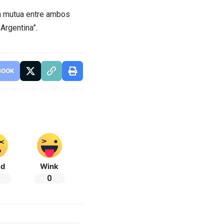
ón mutua entre ambos
 Argentina”.
BOOK
ad
Wink
0