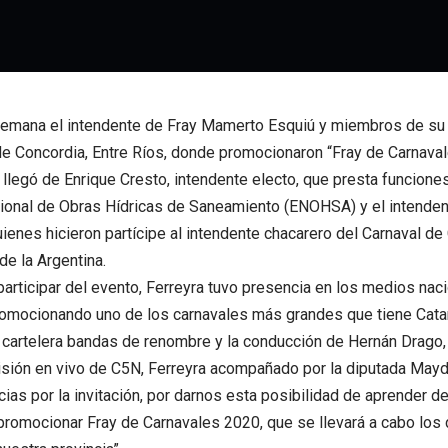
semana el intendente de Fray Mamerto Esquiú y miembros de su c
e Concordia, Entre Ríos, donde promocionaron “Fray de Carnaval
n llegó de Enrique Cresto, intendente electo, que presta funcion
ional de Obras Hídricas de Saneamiento (ENOHSA) y el intenden
quienes hicieron partícipe al intendente chacarero del Carnaval d
de la Argentina.
rticipar del evento, Ferreyra tuvo presencia en los medios naci
promocionando uno de los carnavales más grandes que tiene Cat
 cartelera bandas de renombre y la conducción de Hernán Drago, 
isión en vivo de C5N, Ferreyra acompañado por la diputada Mayd
ias por la invitación, por darnos esta posibilidad de aprender d
promocionar Fray de Carnavales 2020, que se llevará a cabo los 