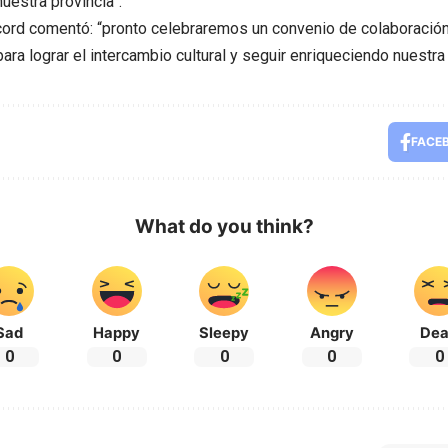
nuestra provincia”.
ecord comentó: “pronto celebraremos un convenio de colaboraci
para lograr el intercambio cultural y seguir enriqueciendo nuestra
FACE
What do you think?
Sad
Happy
Sleepy
Angry
De
0
0
0
0
0