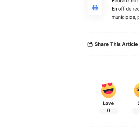
Febrero, en 
En off de r
municipios, 
Share This Article
Love
0