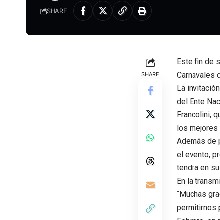
SHARE
Este fin de 
Carnavales d
SHARE
La invitació
del Ente Nac
Francolini, 
los mejores 
Además de pa
el evento, 
tendrá en su
En la transm
“Muchas grac
permitirnos 