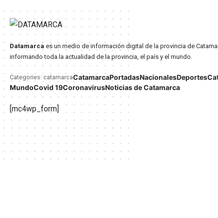
Datamarca
es un medio de información digital de la provincia de Catama
informando toda la actualidad de la provincia, el país y el mundo.
Catamarca
Portadas
Nacionales
Deportes
Ca
Categories: catamarca
Mundo
Covid 19
Coronavirus
Noticias de Catamarca
[mc4wp_form]