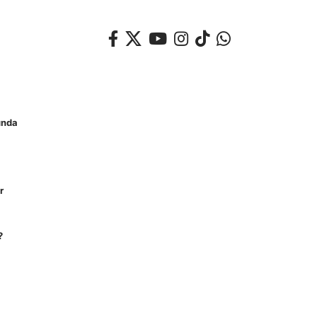
unda
r
?