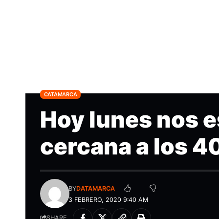
CATAMARCA
Hoy lunes nos 
cercana a los 40
BY
DATAMARCA
3 FEBRERO, 2020 9:40 AM
SHARE