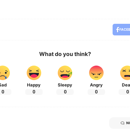
FACE
What do you think?
Sad
Happy
Sleepy
Angry
De
0
0
0
0
0
N