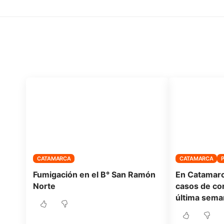
Noticias relacionadas
No te pierdas de nada, encontrá más noticias
CATAMARCA
CATAMARCA
Fumigación en el B° San Ramón
En Catamarc
Norte
casos de cor
última sema