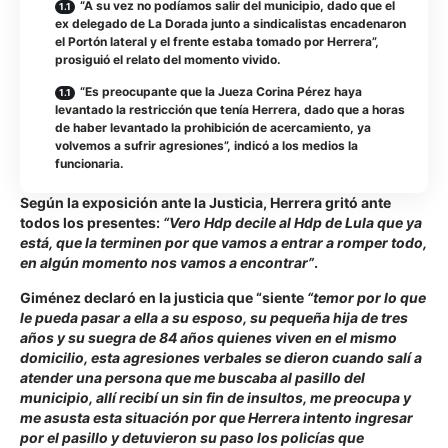
“A su vez no podíamos salir del municipio, dado que el
ex delegado de La Dorada junto a sindicalistas encadenaron
el Portón lateral y el frente estaba tomado por Herrera”,
prosiguió el relato del momento vivido.
“Es preocupante que la Jueza Corina Pérez haya
levantado la restricción que tenía Herrera, dado que a horas
de haber levantado la prohibición de acercamiento, ya
volvemos a sufrir agresiones”, indicó a los medios la
funcionaria.
Según la exposición ante la Justicia, Herrera gritó ante
todos los presentes:
“Vero Hdp decile al Hdp de Lula que ya
está, que la terminen por que vamos a entrar a romper todo,
en algún momento nos vamos a encontrar”
.
Giménez declaró en la justicia que “siente
“temor por lo que
le pueda pasar a ella a su esposo, su pequeña hija de tres
años y su suegra de 84 años quienes viven en el mismo
domicilio, esta agresiones verbales se dieron cuando salí a
atender una persona que me buscaba al pasillo del
municipio, allí recibí un sin fin de insultos, me preocupa y
me asusta esta situación por que Herrera intento ingresar
por el pasillo y detuvieron su paso los policías que