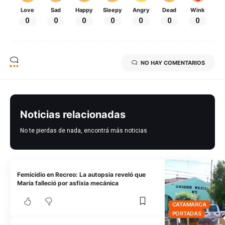
Love
Sad
Happy
Sleepy
Angry
Dead
Wink
0
0
0
0
0
0
0
NO HAY COMENTARIOS
Noticias relacionadas
No te pierdas de nada, encontrá más noticias
Femicidio en Recreo: La autopsia reveló que
María falleció por asfixia mecánica
CATAMARCA
PORTADAS