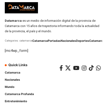
Datamarca
es un medio de información digital de la provincia de
Catamarca con 15 años de trayectoria informando toda la actualidad
de la provincia, el país y el mundo.
Catamarca
Portadas
Nacionales
Deportes
Catamarca
C
Categories: catamarca
[mc4wp_form]
Quick Links
Catamarca
Nacionales
Mundo
Catamarca Profunda
Entretenimiento