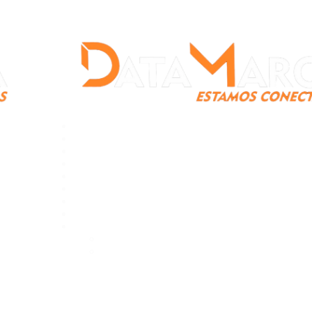
Catamarca
Nacionales
Mundo
Catamarca Profunda
Entretenimiento
Deportes
Salud y Bienestar
Data Verde
¿Quienes somos?
Contacto
Publicidad