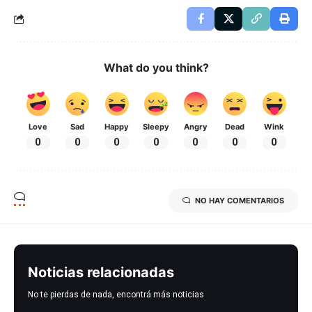
What do you think?
Love
Sad
Happy
Sleepy
Angry
Dead
Wink
0
0
0
0
0
0
0
NO HAY COMENTARIOS
Noticias relacionadas
No te pierdas de nada, encontrá más noticias