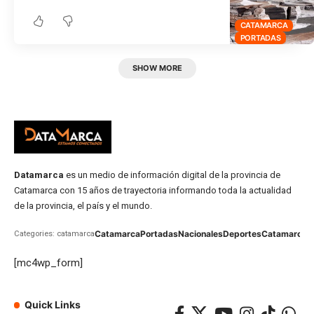
CATAMARCA
PORTADAS
SHOW MORE
Datamarca
es un medio de información digital de la provincia de
Catamarca con 15 años de trayectoria informando toda la actualidad
de la provincia, el país y el mundo.
Catamarca
Portadas
Nacionales
Deportes
Catamarca
C
Categories: catamarca
[mc4wp_form]
Quick Links