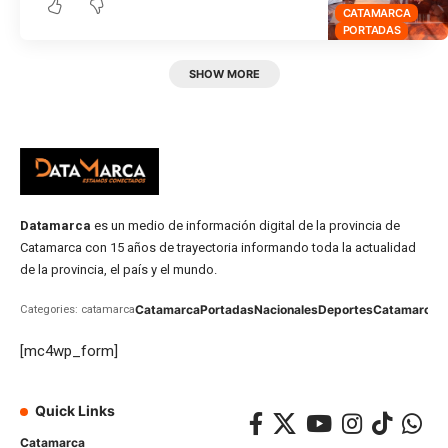
CATAMARCA
PORTADAS
SHOW MORE
Datamarca
es un medio de información digital de la provincia de
Catamarca con 15 años de trayectoria informando toda la actualidad
de la provincia, el país y el mundo.
Catamarca
Portadas
Nacionales
Deportes
Catamarca
C
Categories: catamarca
[mc4wp_form]
Quick Links
Catamarca