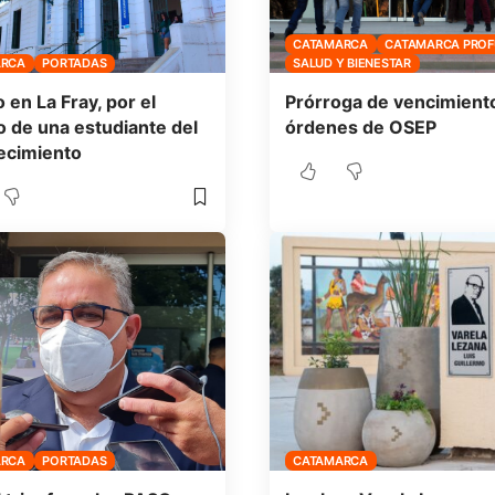
CATAMARCA
CATAMARCA PRO
ARCA
PORTADAS
SALUD Y BIENESTAR
 en La Fray, por el
Prórroga de vencimient
 de una estudiante del
órdenes de OSEP
ecimiento
ARCA
PORTADAS
CATAMARCA