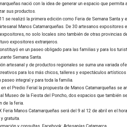
arqueñas nació con la idea de generar un espacio que permita 
zar sus productos.
11 se realizó la primera edición como Feria de Semana Santa y 
Artesanal Manos Catamarqueñas. De 30 artesanos expositores en
xpositores, no solo locales sino también de otras provincias de
tuvo expositores extranjeros.
constituyó en un paseo obligado para las familias y para los turis
urante Semana Santa.
ión artesanal y de productos regionales se suma una variada ofe
reativos para los más chicos, talleres y espectáculos artísticos
 paseo integral y para toda la familia.
e en el Predio Ferial la propuesta de Manos Catamarqueñas se an
al Museo de la Fiesta del Poncho, dos espacios que también se 
 de la feria.
 X Feria Manos Catamarqueñas será del 9 al 12 de abril en el hora
 y gratuita.
ormación y consultas, Facebook: Artesanías Catamarca