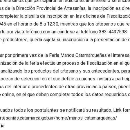
s artesanos que participaron en ediciones anteriores o se encue
 de la Dirección Provincial de Artesanías, la inscripción es direc
ompletar la planilla de inscripción en las oficinas de Fiscalizac
945 en el horario de 8 a 12.30, mientras que los artesanos que res
lo por vía telefónica comunicándose al teléfono 383-4437598.
e productores, queda sujeta su inscripción a la presentación de
par por primera vez de la Feria Manos Catamarqueñas el interes
anización de la feria efectúa un proceso de fiscalización en el qu
 analizando los productos del artesano y sus antecedentes, par
roceso de selección en el que define a quienes invitará a particip
s del interior o procedentes de otras provincias o países, pue
o online, en el que deben completar todos los datos requeridos 
uados todos los postulantes se notificará su resultado. Link for
artesanias.catamarca.gob.ar/home/manos-catamarquenas/
ria