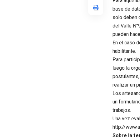
Para aquello
base de datos
solo deben c
del Valle N°
pueden hacer
En el caso d
habilitante.
Para partici
luego la org
postulantes,
realizar un p
Los artesano
un formulari
trabajos.
Una vez eval
http://www.
Sobre la fe