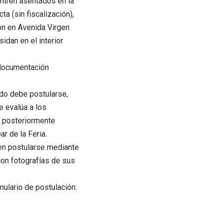
ntren asentados en la
ta (sin fiscalización),
ión en Avenida Virgen
idan en el interior
 documentación
ado debe postularse,
e evalúa a los
a posteriormente
ar de la Feria.
den postularse mediante
con fotografías de sus
mulario de postulación: