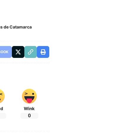
as de Catamarca
BOOK
ad
Wink
0