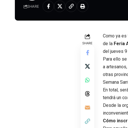
SHARE
Como ya es 
de la
Feria
SHARE
del jueves 9
Para ello se
a artesanos
otras provinc
Semana Santa
En total, se
tendrá un co
Desde la org
inconvenien
Cómo inscr