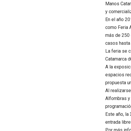
Manos Catam
y comerciali
En el año 20
como Feria 
más de 250 e
casos hasta 
La feria se 
Catamarca d
A la exposic
espacios rec
propuesta un
Al realizars
Alfombras y 
programación
Este año, la
entrada libre
Por más inf