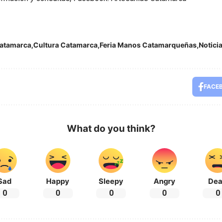
atamarca
Cultura Catamarca
Feria Manos Catamarqueñas
Notici
FACE
What do you think?
Sad
Happy
Sleepy
Angry
De
0
0
0
0
0