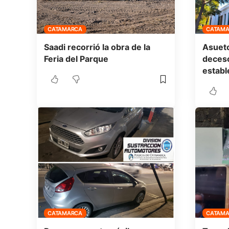
CATAMARCA
CATAM
Saadi recorrió la obra de la
Asueto
Feria del Parque
deceso
establ
CATAMARCA
CATAM