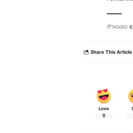
TAGGED:
C
Share This Article
Love
0