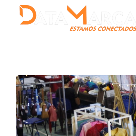
Catamarca
Nacionales
Mundo
Catamarca Pr
¿Quienes somos?