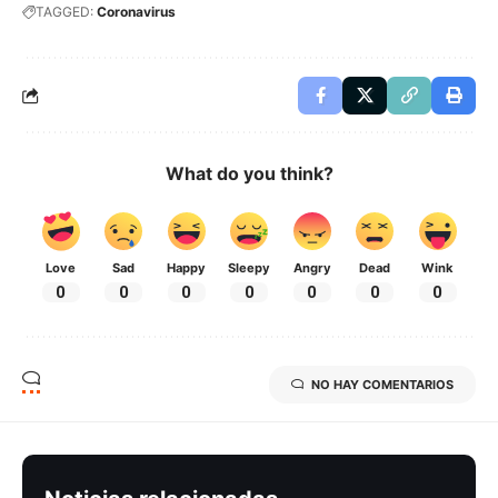
TAGGED:
Coronavirus
What do you think?
Love
Sad
Happy
Sleepy
Angry
Dead
Wink
0
0
0
0
0
0
0
NO HAY COMENTARIOS