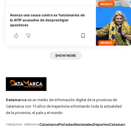
MUNDO
Avanza una causa contra ex funcionarios de
la AFIP acusados de desprestigiar
opositores
MUNDO
SHOW MORE
Datamarca
es un medio de información digital de la provincia de
Catamarca con 15 años de trayectoria informando toda la actualidad
de la provincia, el país y el mundo.
Catamarca
Portadas
Nacionales
Deportes
Catamarca
C
Categories: catamarca