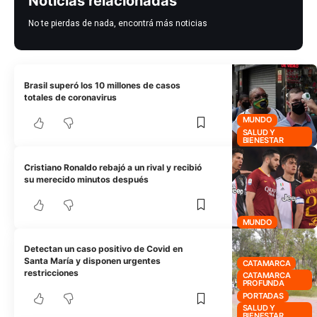
Noticias relacionadas
No te pierdas de nada, encontrá más noticias
Brasil superó los 10 millones de casos
totales de coronavirus
MUNDO
SALUD Y
BIENESTAR
Cristiano Ronaldo rebajó a un rival y recibió
su merecido minutos después
MUNDO
Detectan un caso positivo de Covid en
Santa María y disponen urgentes
CATAMARCA
restricciones
CATAMARCA
PROFUNDA
PORTADAS
SALUD Y
BIENESTAR