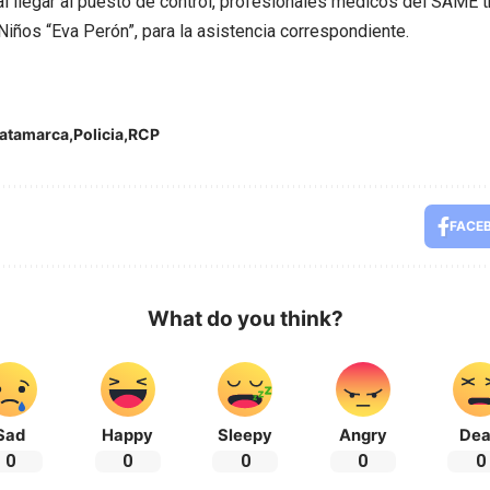
al llegar al puesto de control, profesionales médicos del SAME t
Niños “Eva Perón”, para la asistencia correspondiente.
atamarca
Policia
RCP
FACE
What do you think?
Sad
Happy
Sleepy
Angry
De
0
0
0
0
0