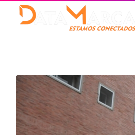
Catamarca
Nacionales
Mundo
Catamarca Pr
¿Quienes somos?