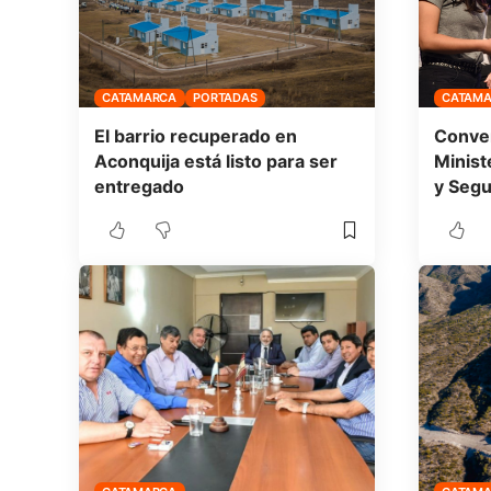
CATAMARCA
PORTADAS
CATAM
El barrio recuperado en
Conven
Aconquija está listo para ser
Minist
entregado
y Segu