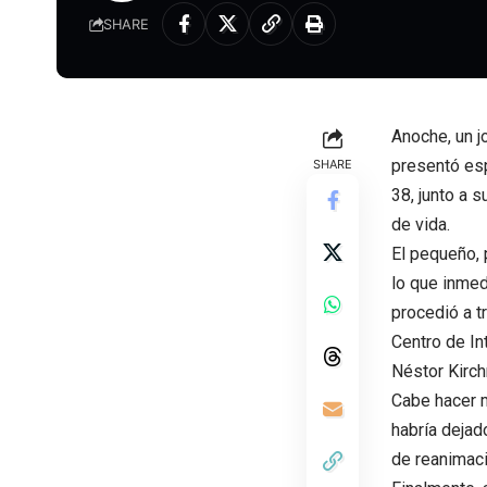
SHARE
Anoche, un j
presentó es
SHARE
38, junto a s
de vida.
El pequeño, 
lo que inmed
procedió a tr
Centro de In
Néstor Kirch
Cabe hacer m
habría dejad
de reanimaci