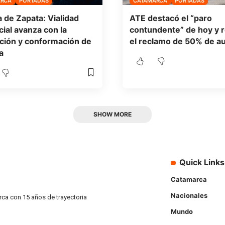
ARCA
PORTADAS
CATAMARCA
PORTADAS
 de Zapata: Vialidad
ATE destacó el “paro
cial avanza con la
contundente” de hoy y r
ción y conformación de
el reclamo de 50% de 
a
SHOW MORE
Quick Links
Catamarca
Nacionales
rca con 15 años de trayectoria
Mundo