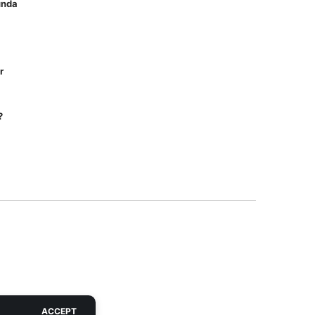
unda
r
?
ACCEPT