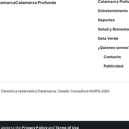
Catamarca Prof
tamarca
Catamarca Profunda
Entretenimiento
Deportes
Salud y Bienesta
Data Verde
¿Quienes somos
Contacto
Publicidad
Derechos reservados Datamarca, Creado Consultora NORTe 2026
u agree to the
Privacy Policy
and
Terms of Use
.