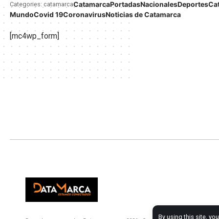
Catamarca
Portadas
Nacionales
Deportes
Ca
Categories: catamarca
Mundo
Covid 19
Coronavirus
Noticias de Catamarca
[mc4wp_form]
By using this site, yo