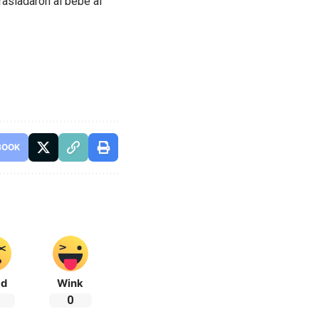
rasladaron al bebé al
BOOK
ad
Wink
0