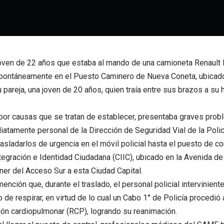
oven de 22 años que estaba al mando de una camioneta Renault 
pontáneamente en el Puesto Caminero de Nueva Coneta, ubicado 
u pareja, una joven de 20 años, quien traía entre sus brazos a su 
por causas que se tratan de establecer, presentaba graves probl
iatamente personal de la Dirección de Seguridad Vial de la Polic
asladarlos de urgencia en el móvil policial hasta el puesto de con
tegración e Identidad Ciudadana (CIIC), ubicado en la Avenida de 
ner del Acceso Sur a esta Ciudad Capital.
ención que, durante el traslado, el personal policial intervinien
o de respirar, en virtud de lo cual un Cabo 1° de Policía procedió
ón cardiopulmonar (RCP), logrando su reanimación.