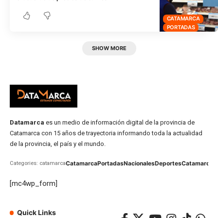
CATAMARCA
PORTADAS
SHOW MORE
Datamarca
es un medio de información digital de la provincia de
Catamarca con 15 años de trayectoria informando toda la actualidad
de la provincia, el país y el mundo.
Catamarca
Portadas
Nacionales
Deportes
Catamarca
C
Categories: catamarca
[mc4wp_form]
Quick Links