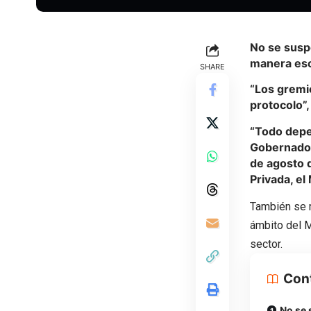
No se susp
manera es
SHARE
“Los gremio
protocolo”,
“Todo depen
Gobernador
de agosto d
Privada, el
También se r
ámbito del M
sector.
Con
No se 