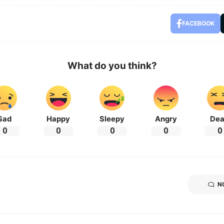
FACEBOOK
What do you think?
Sad
Happy
Sleepy
Angry
De
0
0
0
0
0
N