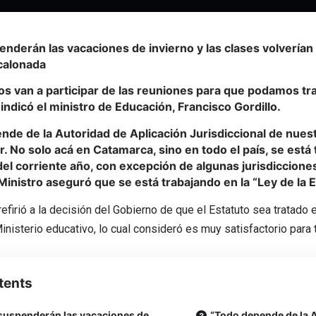
enderán las vacaciones de invierno
y las clases volverían
calonada
s van a participar de las reuniones para que podamos tra
 indicó el ministro de Educación, Francisco Gordillo.
de de la Autoridad de Aplicación Jurisdiccional de nuestr
. No solo acá en
Catamarca
, sino en todo el país, se está
el corriente año, con excepción de algunas jurisdiccione
 Ministro aseguró que se está trabajando en la “Ley de la 
efirió a la decisión del Gobierno de que el Estatuto sea tratado en
inisterio educativo, lo cual consideró es muy satisfactorio para
tents
suspenderán las vacaciones de
“Todo depende de la 