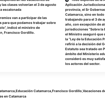
y las clases volverían el 3 de agosto
Aplicación Jurisdicciona
a escalonada
provincia, el Sr Goberna
Catamarca, sino en todo e
remios van a participar de las
trabajando para el 3 de a
s para que podamos trabajar sobre
año, con excepción de a
olo”, indicó el ministro de
jurisdicciones ”Sobre la
n, Francisco Gordillo.
el Ministro aseguró que 
la “Ley de la Educación 
refirió a la decisión del 
Estatuto sea tratado en Pa
ámbito del Ministerio edu
consideró es muy satisfa
los actores del sector.
atamarca
Educación Catamarca
Francisco Gordillo
Vacaciones de
ses en Catamarca