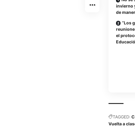
invierno 
de maner
“Los g
reunione
el protoc
Educació
TAGGED:
C
Vuelta a cla