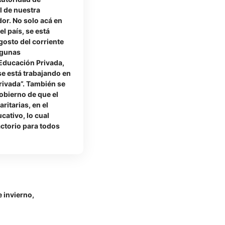
l de nuestra
dor. No solo acá en
l país, se está
gosto del corriente
lgunas
 Educación Privada,
se está trabajando en
Privada”. También se
Gobierno de que el
ritarias, en el
cativo, lo cual
ctorio para todos
 invierno