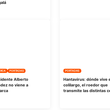
galá
ARCA
PORTADAS
PORTADAS
sidente Alberto
Hantavirus: dónde vive e
dez no viene a
colilargo, el roedor que
arca
transmite las distintas 