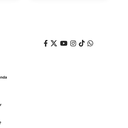
unda
r
?