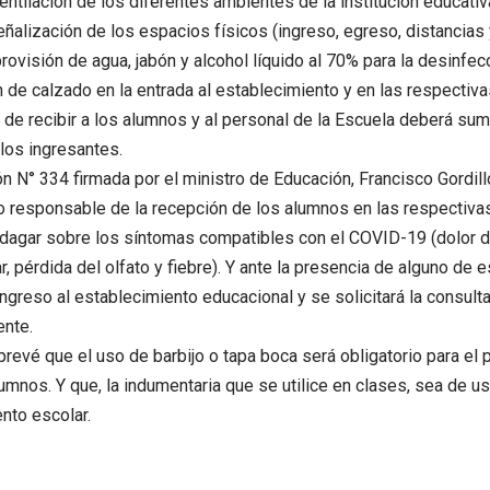
ventilación de los diferentes ambientes de la institución educativ
eñalización de los espacios físicos (ingreso, egreso, distancias 
 provisión de agua, jabón y alcohol líquido al 70% para la desinfe
 de calzado en la entrada al establecimiento y en las respectivas
de recibir a los alumnos y al personal de la Escuela deberá sumi
los ingresantes.
n N° 334 firmada por el ministro de Educación, Francisco Gordil
to responsable de la recepción de los alumnos en las respectiv
ndagar sobre los síntomas compatibles con el COVID-19 (dolor d
ar, pérdida del olfato y fiebre). Y ante la presencia de alguno de
 ingreso al establecimiento educacional y se solicitará la consul
ente.
revé que el uso de barbijo o tapa boca será obligatorio para el 
umnos. Y que, la indumentaria que se utilice en clases, sea de us
nto escolar.