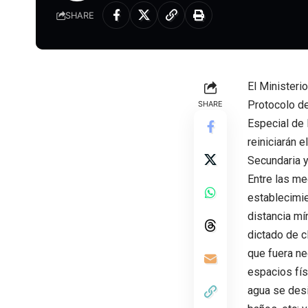
SHARE
El Ministeri
Protocolo de
SHARE
Especial de 
reiniciarán 
Secundaria y
Entre las m
establecimie
distancia mí
dictado de c
que fuera ne
espacios fís
agua se desi