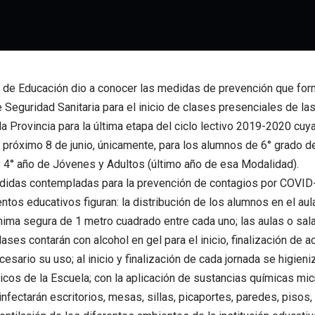
o de Educación dio a conocer las medidas de prevención que for
 Seguridad Sanitaria para el inicio de clases presenciales de l
la Provincia para la última etapa del ciclo lectivo 2019-2020 cuy
el próximo 8 de junio, únicamente, para los alumnos de 6° grado d
 4° año de Jóvenes y Adultos (último año de esa Modalidad).
edidas contempladas para la prevención de contagios por COVID
ntos educativos figuran: la distribución de los alumnos en el au
nima segura de 1 metro cuadrado entre cada uno; las aulas o sala
lases contarán con alcohol en gel para el inicio, finalización de 
cesario su uso; al inicio y finalización de cada jornada se higien
icos de la Escuela; con la aplicación de sustancias químicas mic
nfectarán escritorios, mesas, sillas, picaportes, paredes, pisos, 