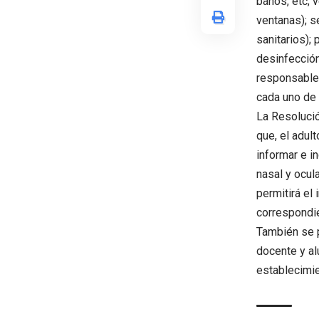
baños, etc; 
ventanas); s
sanitarios);
desinfección
responsable 
cada uno de 
La Resolució
que, el adul
informar e i
nasal y ocul
permitirá el
correspondi
También se p
docente y al
establecimie