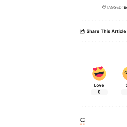
TAGGED:
E
Share This Article
Love
0