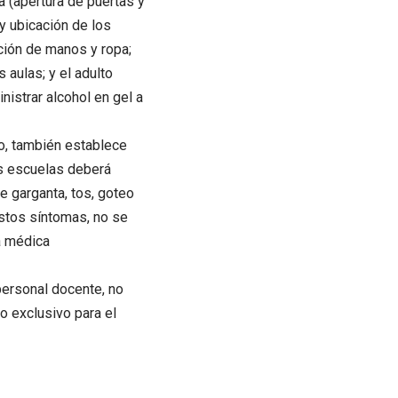
a (apertura de puertas y
y ubicación de los
cción de manos y ropa;
 aulas; y el adulto
nistrar alcohol en gel a
lo, también establece
as escuelas deberá
e garganta, tos, goteo
 estos síntomas, no se
ta médica
personal docente, no
o exclusivo para el