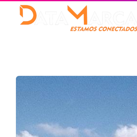
Catamarca
Nacionales
Mundo
Catamarca Pr
¿Quienes somos?