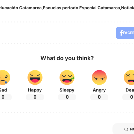
ducación Catamarca
Escuelas periodo Especial Catamarca
Notic
FACE
What do you think?
Sad
Happy
Sleepy
Angry
De
0
0
0
0
0
N