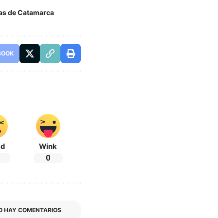
ias de Catamarca
BOOK
ad
Wink
0
O HAY COMENTARIOS