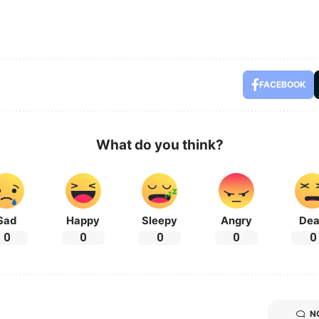
FACEBOOK
What do you think?
Sad
Happy
Sleepy
Angry
De
0
0
0
0
0
N