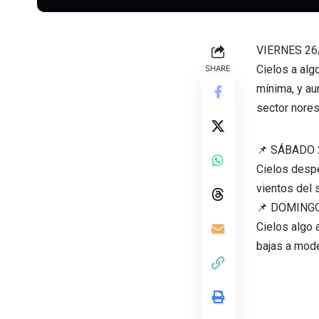
VIERNES 26
Cielos a alg
SHARE
mínima, y au
sector nores
📌
SÁBADO 2
Cielos despe
vientos del s
📌
DOMINGO 
Cielos algo 
bajas a mode