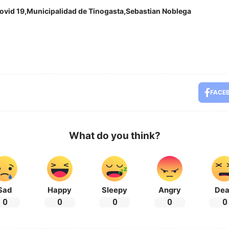
ovid 19
Municipalidad de Tinogasta
Sebastian Noblega
FACE
What do you think?
Sad
Happy
Sleepy
Angry
De
0
0
0
0
0