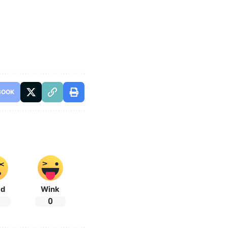
BOOK
ad
Wink
0