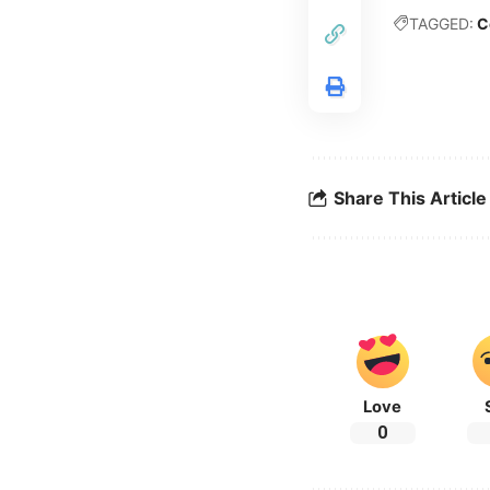
TAGGED:
C
Share This Article
Love
0