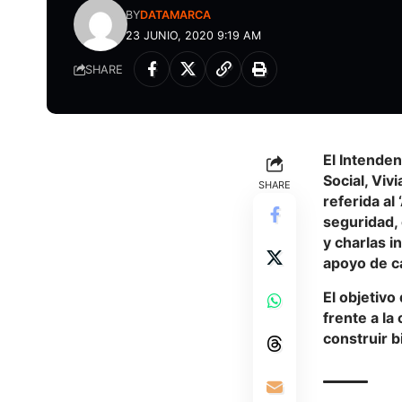
BY
DATAMARCA
23 JUNIO, 2020 9:19 AM
SHARE
El Intende
Social, Viv
SHARE
referida al
seguridad,
y charlas i
apoyo de ca
El objetivo
frente a la
construir b