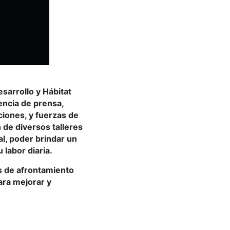
esarrollo y Hábitat
encia de prensa,
ciones, y fuerzas de
n d
e diversos talleres
al, poder brindar un
labor diaria.
s de afrontamiento
para mejorar y