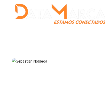
Catamarca
Nacionales
Mundo
Catamarca Pr
¿Quienes somos?