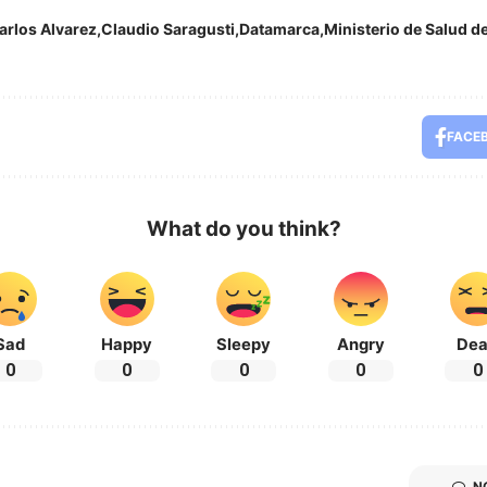
arlos Alvarez
Claudio Saragusti
Datamarca
Ministerio de Salud de
FACE
What do you think?
Sad
Happy
Sleepy
Angry
De
0
0
0
0
0
N