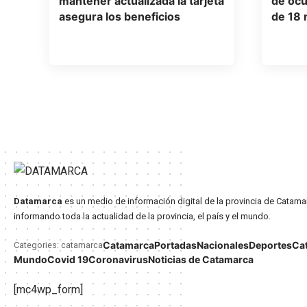
mantener actualizada la tarjeta
de ocu
asegura los beneficios
de 18 m
Datamarca
es un medio de información digital de la provincia de Catama
informando toda la actualidad de la provincia, el país y el mundo.
Catamarca
Portadas
Nacionales
Deportes
Ca
Categories: catamarca
Mundo
Covid 19
Coronavirus
Noticias de Catamarca
[mc4wp_form]