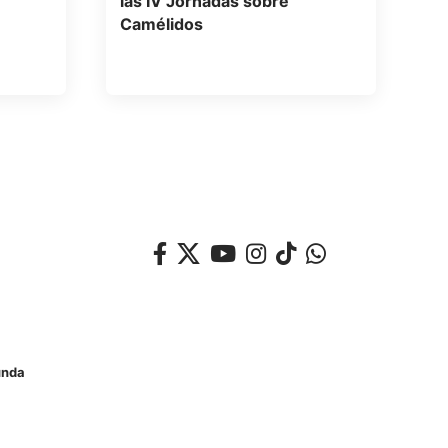
las IV Jornadas sobre
Camélidos
unda