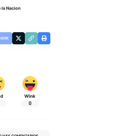
 la Nacion
BOOK
ad
Wink
0
O HAY COMENTARIOS