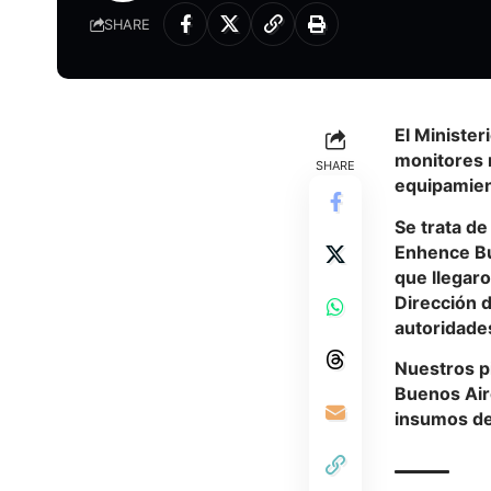
SHARE
El
Minister
monitores m
SHARE
equipamien
Se trata de
Enhence Buf
que llegaro
Dirección 
autoridades
Nuestros p
Buenos Aire
insumos de