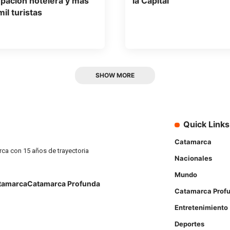
pación hotelera y más
la Capital
il turistas
SHOW MORE
Quick Links
Catamarca
rca con 15 años de trayectoria
Nacionales
Mundo
tamarca
Catamarca Profunda
Catamarca Prof
Entretenimiento
Deportes