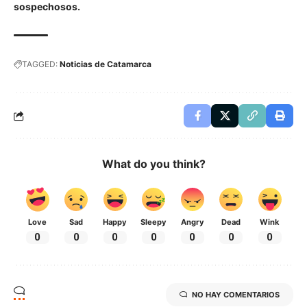
sospechosos.
TAGGED:
Noticias de Catamarca
What do you think?
Love
Sad
Happy
Sleepy
Angry
Dead
Wink
0
0
0
0
0
0
0
NO HAY COMENTARIOS