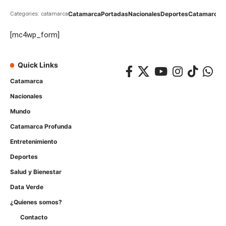
Catamarca
Portadas
Nacionales
Deportes
Catamarca
C
Categories: catamarca
[mc4wp_form]
Quick Links
Catamarca
Nacionales
Mundo
Catamarca Profunda
Entretenimiento
Deportes
Salud y Bienestar
Data Verde
¿Quienes somos?
Contacto