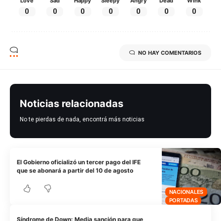
Love
Sad
Happy
Sleepy
Angry
Dead
Wink
0
0
0
0
0
0
0
NO HAY COMENTARIOS
Noticias relacionadas
No te pierdas de nada, encontrá más noticias
El Gobierno oficializó un tercer pago del IFE
que se abonará a partir del 10 de agosto
NACIONALES
PORTADAS
Síndrome de Down: Media sanción para que