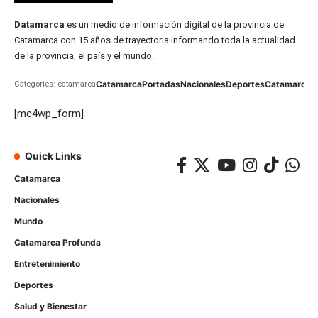
Datamarca
es un medio de información digital de la provincia de
Catamarca con 15 años de trayectoria informando toda la actualidad
de la provincia, el país y el mundo.
Catamarca
Portadas
Nacionales
Deportes
Catamarca
C
Categories: catamarca
[mc4wp_form]
Quick Links
Catamarca
Nacionales
Mundo
Catamarca Profunda
Entretenimiento
Deportes
Salud y Bienestar