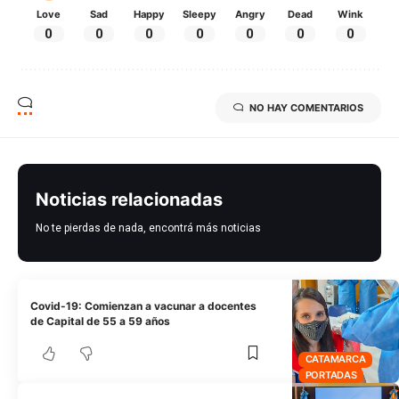
Love
Sad
Happy
Sleepy
Angry
Dead
Wink
0
0
0
0
0
0
0
NO HAY COMENTARIOS
Noticias relacionadas
No te pierdas de nada, encontrá más noticias
Covid-19: Comienzan a vacunar a docentes
de Capital de 55 a 59 años
CATAMARCA
PORTADAS