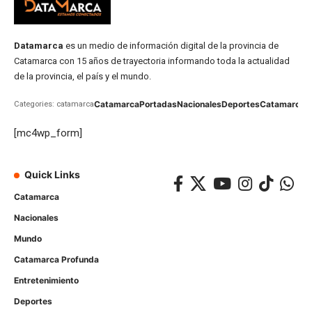
Datamarca
es un medio de información digital de la provincia de
Catamarca con 15 años de trayectoria informando toda la actualidad
de la provincia, el país y el mundo.
Catamarca
Portadas
Nacionales
Deportes
Catamarca
C
Categories: catamarca
[mc4wp_form]
Quick Links
Catamarca
Nacionales
Mundo
Catamarca Profunda
Entretenimiento
Deportes