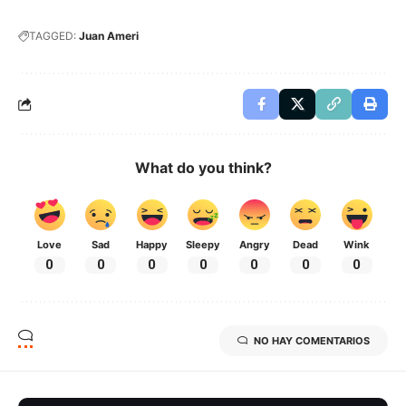
TAGGED:
Juan Ameri
What do you think?
Love
Sad
Happy
Sleepy
Angry
Dead
Wink
0
0
0
0
0
0
0
NO HAY COMENTARIOS