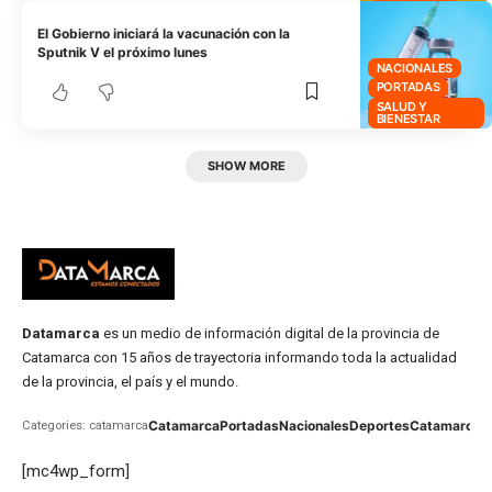
El Gobierno iniciará la vacunación con la
Sputnik V el próximo lunes
NACIONALES
PORTADAS
SALUD Y
BIENESTAR
SHOW MORE
Datamarca
es un medio de información digital de la provincia de
Catamarca con 15 años de trayectoria informando toda la actualidad
de la provincia, el país y el mundo.
Catamarca
Portadas
Nacionales
Deportes
Catamarca
C
Categories: catamarca
[mc4wp_form]