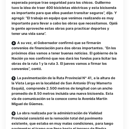
esperada porque trae seguridad para los chicos. Guillermo
tuvo la idea de traer 400 bicicletas eléctricas y esta bicisenda
es importante para que ellos puedan transitar seguros”, dijo. Y
agregó: “El trabajo en equipo que venimos realizando es muy
importante para llevar a cabo las obras que necesitamos. Ojalá
la gente aproveche estas obras para practicar deportes y
tener una vida sana”.
A su vez, el Gobernador confirmó que se firmarán
convenios de financiación para dos obras importantes. “En los
próximos días vamos a tener buenas noticias. El gobierno de la
Nación ya nos confirmó que nos dará los fondos para licitar las
obras de la ruta 1 y la ruta 3. El jueves vamos a firmar los
convenios”, contó.
La pavimentación de la Ruta Provincial Nº 41, a la altura de
la Vista Larga en la localidad de San Antonio (Fray Mamerto
Esquiú), comprende 2.500 metros de longitud con un ancho
promedio de 8.50 metros incluida una nueva bicisenda. Esta
vía de comunicación se la conoce como la Avenida Martín
Miguel de Güemes.
La obra realizada por la administración de Vialidad
Provincial consistió en la remoción total del pavimento
existente, que estaba en muy malas condiciones, para luego
pavimentar el tramo que llega hasta el ingreso de Piedra