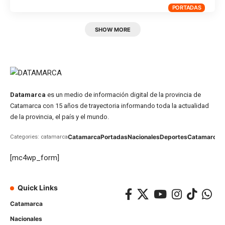
PORTADAS
SHOW MORE
Datamarca
es un medio de información digital de la provincia de
Catamarca con 15 años de trayectoria informando toda la actualidad
de la provincia, el país y el mundo.
Catamarca
Portadas
Nacionales
Deportes
Catamarca
C
Categories: catamarca
[mc4wp_form]
Quick Links
Catamarca
Nacionales