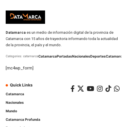
Datamarca
es un medio de información digital de la provincia de
Catamarca con 15 años de trayectoria informando toda la actualidad
de la provincia, el país y el mundo.
Catamarca
Portadas
Nacionales
Deportes
Catamarca
C
Categories: catamarca
[mc4wp_form]
Quick Links
Catamarca
Nacionales
Mundo
Catamarca Profunda