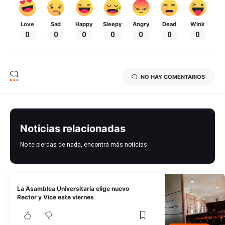
Love
Sad
Happy
Sleepy
Angry
Dead
Wink
0
0
0
0
0
0
0
NO HAY COMENTARIOS
Noticias relacionadas
No te pierdas de nada, encontrá más noticias
La Asamblea Universitaria elige nuevo
Rector y Vice este viernes