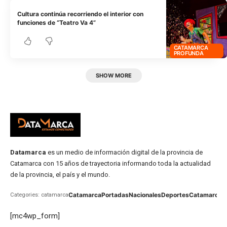
Cultura continúa recorriendo el interior con
funciones de “Teatro Va 4”
CATAMARCA
PROFUNDA
SHOW MORE
Datamarca
es un medio de información digital de la provincia de
Catamarca con 15 años de trayectoria informando toda la actualidad
de la provincia, el país y el mundo.
Catamarca
Portadas
Nacionales
Deportes
Catamarca
C
Categories: catamarca
[mc4wp_form]