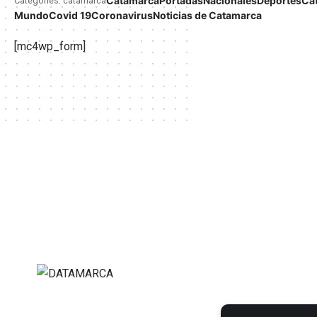
Catamarca
Portadas
Nacionales
Deportes
Ca
Categories: catamarca
Mundo
Covid 19
Coronavirus
Noticias de Catamarca
[mc4wp_form]