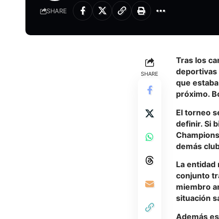
SHARE
Tras los c
deportivas 
SHARE
que estaba
próximo. Bo
El torneo s
definir. Si
Champions, 
demás club
La entidad
conjunto tr
miembro anf
situación s
Además está