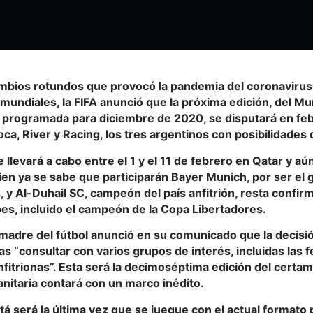
ambios rotundos que provocó la pandemia del coronavirus
mundiales, la FIFA anunció que la próxima edición, del Mun
 programada para diciembre de 2020, se disputará en feb
ca, River y Racing, los tres argentinos con posibilidades de
e llevará a cabo entre el 1 y el 11 de febrero en Qatar y aú
 bien ya se sabe que participarán Bayer Munich, por ser el 
y Al-Duhail SC, campeón del país anfitrión, resta confirm
es, incluido el campeón de la Copa Libertadores.
 madre del fútbol anunció en su comunicado que la decisi
as “consultar con varios grupos de interés, incluidas las 
itrionas”. Esta será la decimoséptima edición del certam
anitaria contará con un marco inédito.
 será la última vez que se juegue con el actual formato 