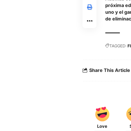
próxima ed
uno y el ga
de eliminac
TAGGED:
F
Share This Article
Love