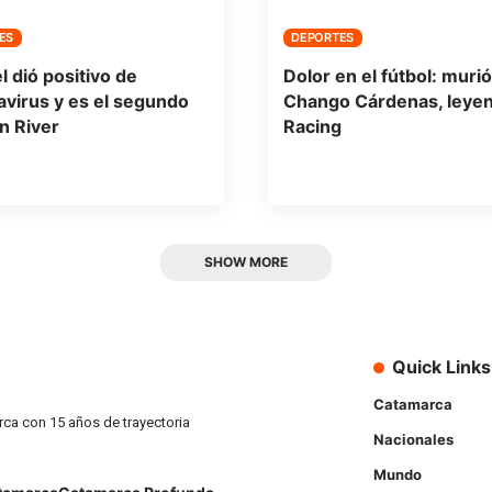
ES
DEPORTES
l dió positivo de
Dolor en el fútbol: murió
virus y es el segundo
Chango Cárdenas, leye
n River
Racing
SHOW MORE
Quick Links
Catamarca
rca con 15 años de trayectoria
Nacionales
Mundo