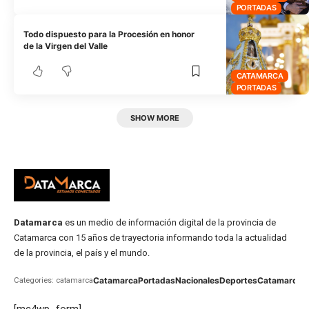
PORTADAS
Todo dispuesto para la Procesión en honor
de la Virgen del Valle
CATAMARCA
PORTADAS
SHOW MORE
Datamarca
es un medio de información digital de la provincia de
Catamarca con 15 años de trayectoria informando toda la actualidad
de la provincia, el país y el mundo.
Catamarca
Portadas
Nacionales
Deportes
Catamarca
C
Categories: catamarca