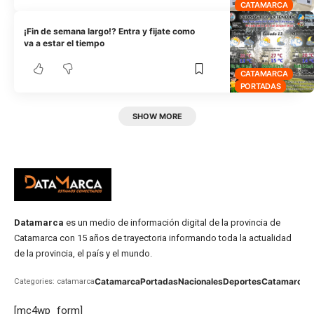
CATAMARCA
¡Fin de semana largo!? Entra y fijate como
va a estar el tiempo
CATAMARCA
PORTADAS
SHOW MORE
Datamarca
es un medio de información digital de la provincia de
Catamarca con 15 años de trayectoria informando toda la actualidad
de la provincia, el país y el mundo.
Catamarca
Portadas
Nacionales
Deportes
Catamarca
C
Categories: catamarca
[mc4wp_form]