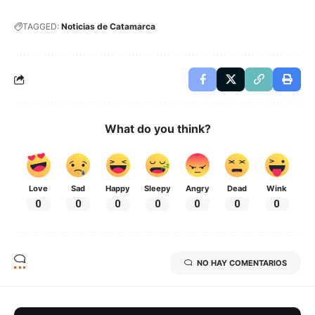
TAGGED:
Noticias de Catamarca
What do you think?
Love
Sad
Happy
Sleepy
Angry
Dead
Wink
0
0
0
0
0
0
0
NO HAY COMENTARIOS