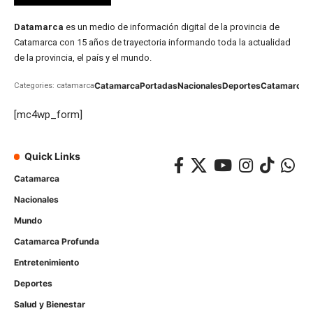
Datamarca
es un medio de información digital de la provincia de
Catamarca con 15 años de trayectoria informando toda la actualidad
de la provincia, el país y el mundo.
Catamarca
Portadas
Nacionales
Deportes
Catamarca
C
Categories: catamarca
[mc4wp_form]
Quick Links
Catamarca
Nacionales
Mundo
Catamarca Profunda
Entretenimiento
Deportes
Salud y Bienestar