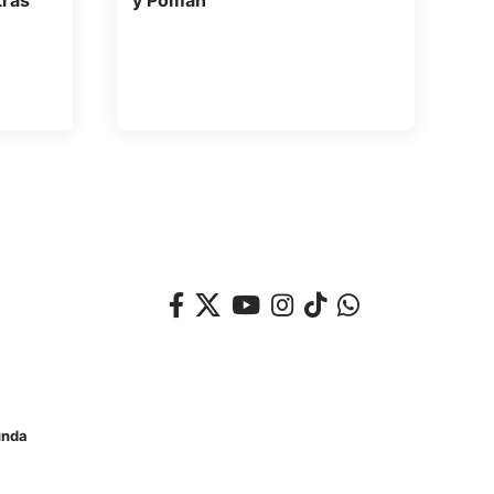
tras
y Pomán
unda