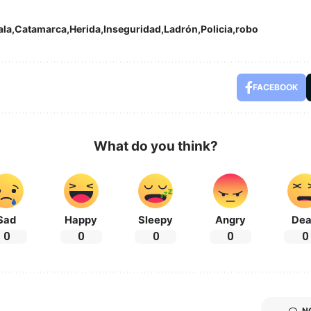
ala
Catamarca
Herida
Inseguridad
Ladrón
Policia
robo
FACEBOOK
What do you think?
Sad
Happy
Sleepy
Angry
De
0
0
0
0
0
N