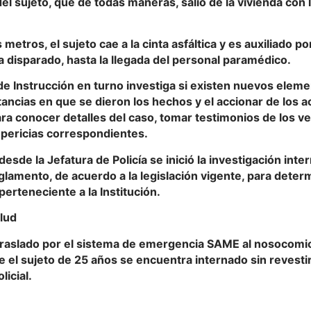
del sujeto, que de todas maneras, salió de la vivienda con 
 metros, el sujeto cae a la cinta asfáltica y es auxiliado po
a disparado, hasta la llegada del personal paramédico.
 de Instrucción en turno investiga si existen nuevos elem
tancias en que se dieron los hechos y el accionar de los a
ra conocer detalles del caso, tomar testimonios de los v
s pericias correspondientes.
esde la Jefatura de Policía se inició la investigación inte
eglamento, de acuerdo a la legislación vigente, para determ
erteneciente a la Institución.
lud
traslado por el sistema de emergencia SAME al nosocomio
 el sujeto de 25 años se encuentra internado sin revesti
licial.