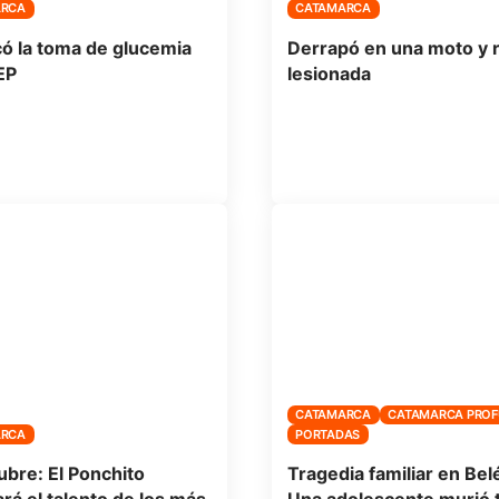
ARCA
CATAMARCA
ó la toma de glucemia
Derrapó en una moto y r
EP
lesionada
CATAMARCA
CATAMARCA PRO
ARCA
PORTADAS
ubre: El Ponchito
Tragedia familiar en Bel