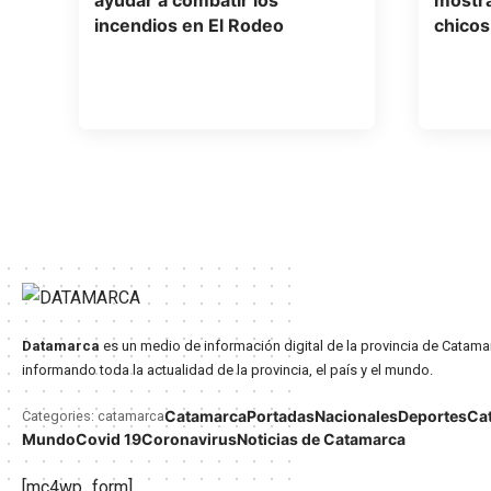
ayudar a combatir los
mostra
incendios en El Rodeo
chicos
Datamarca
es un medio de información digital de la provincia de Catama
informando toda la actualidad de la provincia, el país y el mundo.
Catamarca
Portadas
Nacionales
Deportes
Ca
Categories: catamarca
Mundo
Covid 19
Coronavirus
Noticias de Catamarca
[mc4wp_form]