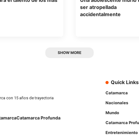
rá el talento de los más
Una adolescente murió 
ser atropellada
accidentalmente
SHOW MORE
Quick Links
Catamarca
rca con 15 años de trayectoria
Nacionales
Mundo
tamarca
Catamarca Profunda
Catamarca Prof
Entretenimiento