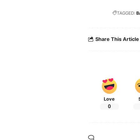
TAGGED:
B
Share This Article
Love
0