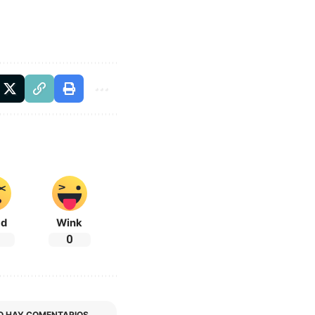
ad
Wink
0
O HAY COMENTARIOS