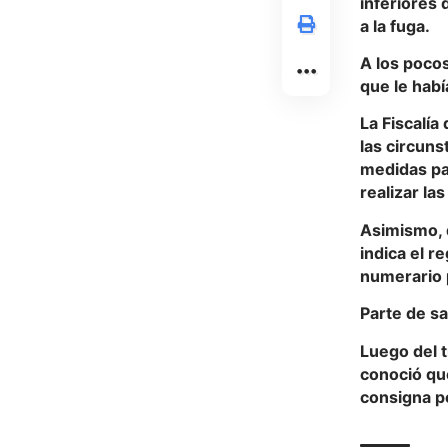
inferiores 
a la fuga.
A los pocos
que le habí
La Fiscalía
las circuns
medidas pa
realizar la
Asimismo, d
indica el r
numerario p
Parte de sa
Luego del 
conoció que
consigna po