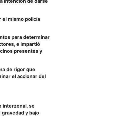
la intención de darse
r el mismo policía
entos para determinar
ctores, e impartió
ecinos presentes y
rna de rigor que
inar el accionar del
 interzonal, se
r gravedad y bajo