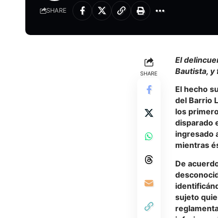
SHARE
El delincu
Bautista, y
SHARE
El hecho su
del Barrio 
los primero
disparado 
ingresado a
mientras é
De acuerdo 
desconocida
identificán
sujeto qui
reglamenta