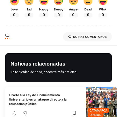
Love
Sad
Happy
Sleepy
Angry
Dead
Wink
0
0
0
0
0
0
0
NO HAY COMENTARIOS
Noticias relacionadas
No te pierdas de nada, encontrá más noticias
El veto a la Ley de Financiamiento
Universitario es un ataque directo a la
educación pública
CATAMARCA
OPINIÓN