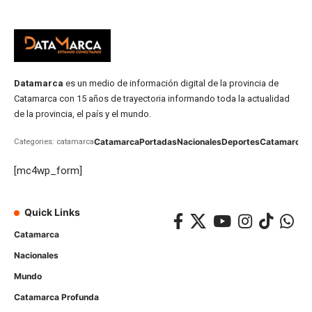
Datamarca
es un medio de información digital de la provincia de
Catamarca con 15 años de trayectoria informando toda la actualidad
de la provincia, el país y el mundo.
Catamarca
Portadas
Nacionales
Deportes
Catamarca
C
Categories: catamarca
[mc4wp_form]
Quick Links
Catamarca
Nacionales
Mundo
Catamarca Profunda