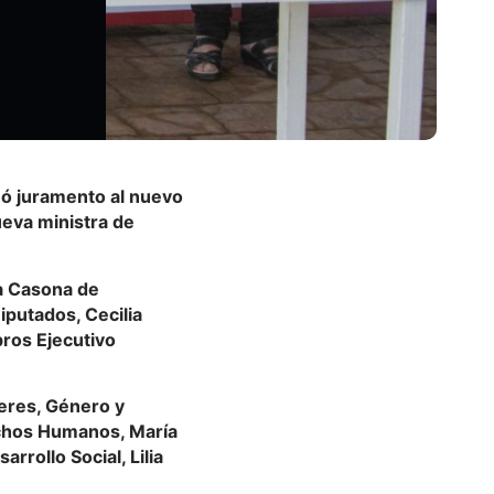
mó juramento al nuevo
ueva ministra de
la Casona de
putados, Cecilia
bros Ejecutivo
jeres, Género y
echos Humanos, María
rrollo Social, Lilia