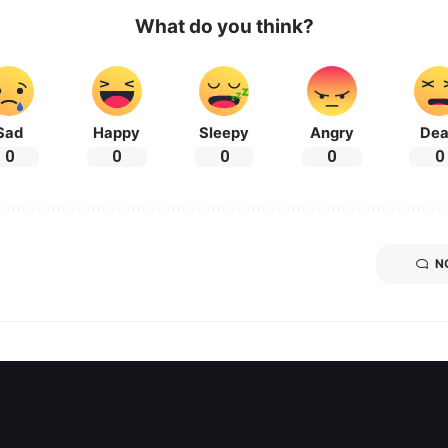
What do you think?
Sad
Happy
Sleepy
Angry
De
0
0
0
0
0
N