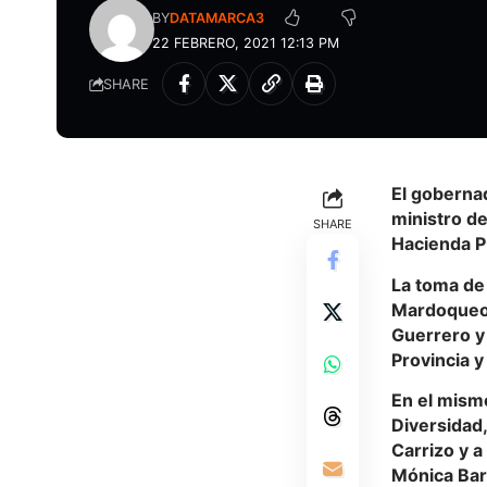
BY
DATAMARCA3
22 FEBRERO, 2021 12:13 PM
SHARE
El goberna
ministro de
SHARE
Hacienda P
La toma de 
Mardoqueo 
Guerrero y
Provincia y
En el mism
Diversidad
Carrizo y a
Mónica Bar