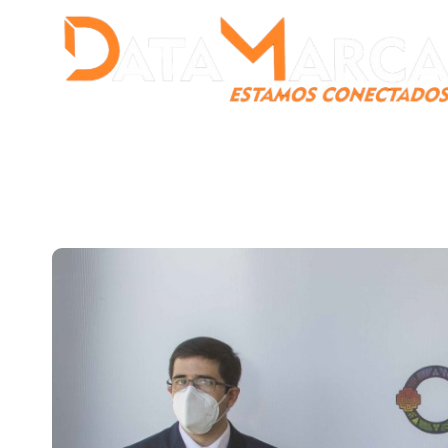
Catamarca
Nacionales
Mundo
Catamarca Pr
¿Quienes somos?