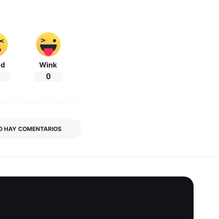
ad
Wink
0
O HAY COMENTARIOS