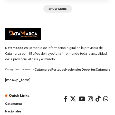
SHOW MORE
Datamarca
es un medio de información digital de la provincia de
Catamarca con 15 años de trayectoria informando toda la actualidad
de la provincia, el país y el mundo.
Catamarca
Portadas
Nacionales
Deportes
Catamarca
C
Categories: catamarca
[mc4wp_form]
Quick Links
Catamarca
Nacionales