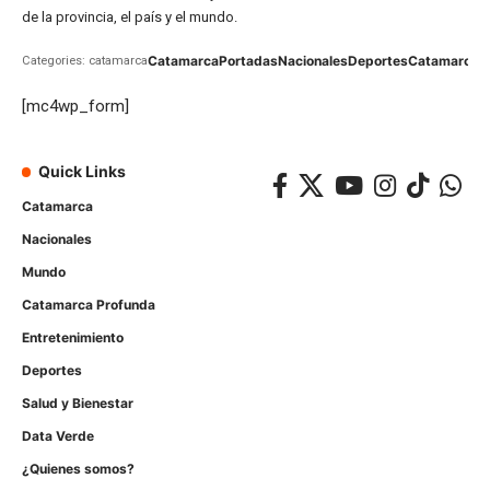
de la provincia, el país y el mundo.
Catamarca
Portadas
Nacionales
Deportes
Catamarca
C
Categories: catamarca
[mc4wp_form]
Quick Links
Catamarca
Nacionales
Mundo
Catamarca Profunda
Entretenimiento
Deportes
Salud y Bienestar
Data Verde
¿Quienes somos?