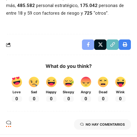
más,
485.582
personal estratégico,
175.042
personas de
entre 18 y 59 con factores de riesgo y
725
“otros”.
What do you think?
Love
Sad
Happy
Sleepy
Angry
Dead
Wink
0
0
0
0
0
0
0
NO HAY COMENTARIOS