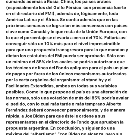
sumando además a Rusia, China, los países árabes
(especialmente los del Golfo Pérsico, con presencia fuerte
en el directorio del FMI), además de, lógicamente, toda
América Latina y el África. Se confía además que en las
próximas semanas se lograrían más consensos con países
clave como Canadá y lo que resta de la Unión Europea, con
lo que el porcentaje se elevaría a cerca del 70%.
Faltaría así
conseguir sólo un 10% más para el nivel imprescindible
para que una propuesta transgresora para lo que mandan y
dictan los estatutos del FMI pueda ser aprobada. Sólo con
un mínimo del 85% de los avales se podría autorizar a que
los técnicos de línea del Fondo apliquen para el país un plan
de pagos por fuera de los únicos mecanismos autorizados
por la carta orgánica del organismo: el stand by y el
Facilidades Extendidas, ambos en todas sus variables
posibles. Como lo que propone el país es una alteración de
las normas, sólo una votación de más del 85% podría avalar
el pedido, con lo cual más tarde o más temprano Alberto
Fernández deberá convencer personalmente, y de manera
rápida, a Joe Biden para que éste le ordene a sus
representantes en el directorio de Fondo que aprueben la
propuesta argentina. En conclusión, y siguiendo una
máxima del “albertismo”, “con Biden no alcanza, pero sin