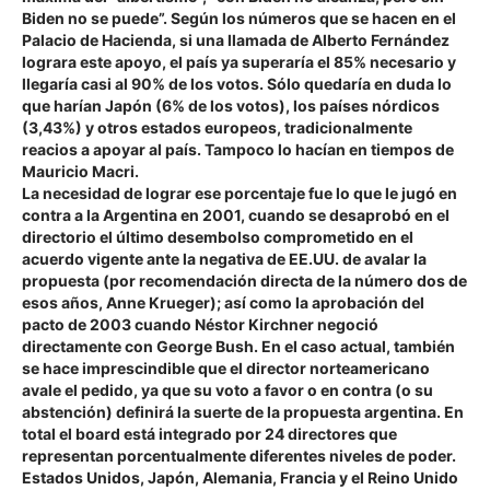
Biden no se puede”. Según los números que se hacen en el
Palacio de Hacienda, si una llamada de Alberto Fernández
lograra este apoyo, el país ya superaría el 85% necesario y
llegaría casi al 90% de los votos. Sólo quedaría en duda lo
que harían Japón (6% de los votos), los países nórdicos
(3,43%) y otros estados europeos, tradicionalmente
reacios a apoyar al país. Tampoco lo hacían en tiempos de
Mauricio Macri.
La necesidad de lograr ese porcentaje fue lo que le jugó en
contra a la Argentina en 2001, cuando se desaprobó en el
directorio el último desembolso comprometido en el
acuerdo vigente ante la negativa de EE.UU. de avalar la
propuesta (por recomendación directa de la número dos de
esos años, Anne Krueger); así como la aprobación del
pacto de 2003 cuando Néstor Kirchner negoció
directamente con George Bush. En el caso actual, también
se hace imprescindible que el director norteamericano
avale el pedido, ya que su voto a favor o en contra (o su
abstención) definirá la suerte de la propuesta argentina. En
total el board está integrado por 24 directores que
representan porcentualmente diferentes niveles de poder.
Estados Unidos, Japón, Alemania, Francia y el Reino Unido