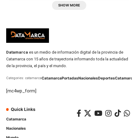
SHOW MORE
Datamarca
es un medio de información digital de la provincia de
Catamarca con 15 años de trayectoria informando toda la actualidad
de la provincia, el país y el mundo.
Catamarca
Portadas
Nacionales
Deportes
Catamarca
C
Categories: catamarca
[mc4wp_form]
Quick Links
Catamarca
Nacionales
Mundo