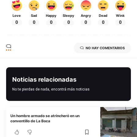
Love
Sad
Happy
Sleepy
Angry
Dead
Wink
0
0
0
0
0
0
0
NO HAY COMENTARIOS
Noticias relacionadas
No te pierdas de nada, encontrá más noticias
Un hombre armado se atrincheró en un
conventillo de La Boca