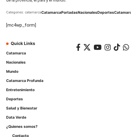
de la provincia, el país y el mundo.
Catamarca
Portadas
Nacionales
Deportes
Catamarca
C
Categories: catamarca
[mc4wp_form]
Quick Links
Catamarca
Nacionales
Mundo
Catamarca Profunda
Entretenimiento
Deportes
Salud y Bienestar
Data Verde
¿Quienes somos?
Contacto