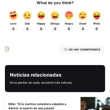
What do you think?
Love
Sad
Happy
Sleepy
Angry
Dead
Wink
0
0
0
0
0
0
0
NO HAY COMENTARIOS
Noticias relacionadas
No te pierdas de nada, encontrá más noticias
Milei: “Si la Justicia considera culpable a
Adorni, lo eyecto de una patada”