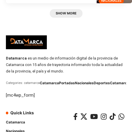
NACIONALES
SHOW MORE
Datamarca
es un medio de información digital de la provincia de
Catamarca con 15 años de trayectoria informando toda la actualidad
de la provincia, el país y el mundo.
Catamarca
Portadas
Nacionales
Deportes
Catamarca
C
Categories: catamarca
[mc4wp_form]
Quick Links
Catamarca
Nacionales