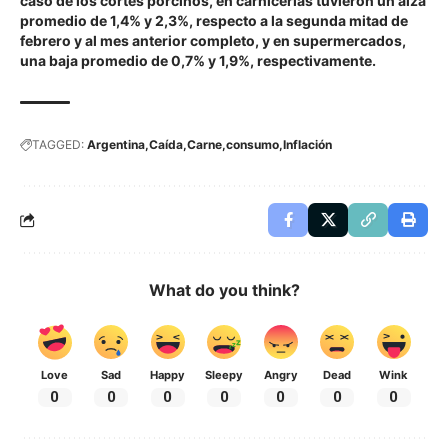
caso de los cortes porcinos, en carnicerías tuvieron un alza
promedio de 1,4% y 2,3%, respecto a la segunda mitad de
febrero y al mes anterior completo, y en supermercados,
una baja promedio de 0,7% y 1,9%, respectivamente.
TAGGED:
Argentina
Caída
Carne
consumo
Inflación
What do you think?
Love
Sad
Happy
Sleepy
Angry
Dead
Wink
0
0
0
0
0
0
0