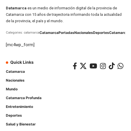
Datamarca
es un medio de información digital de la provincia de
Catamarca con 15 años de trayectoria informando toda la actualidad
de la provincia, el país y el mundo.
Catamarca
Portadas
Nacionales
Deportes
Catamarca
C
Categories: catamarca
[mc4wp_form]
Quick Links
Catamarca
Nacionales
Mundo
Catamarca Profunda
Entretenimiento
Deportes
Salud y Bienestar