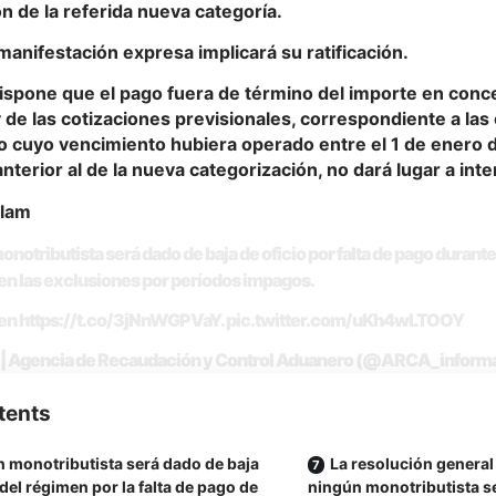
n de la referida nueva categoría.
 manifestación expresa implicará su ratificación.
ispone que el pago fuera de término del importe en con
 de las cotizaciones previsionales, correspondiente a la
do cuyo vencimiento hubiera operado entre el 1 de enero 
nterior al de la nueva categorización, no dará lugar a inte
élam
notributista será dado de baja de oficio por falta de pago durante
n las exclusiones por períodos impagos.
 en
https://t.co/3jNnWGPVaY
.
pic.twitter.com/uKh4wLTOOY
 Agencia de Recaudación y Control Aduanero (@ARCA_inform
tents
 monotributista será dado de baja
La resolución general
 del régimen por la falta de pago de
ningún monotributista s