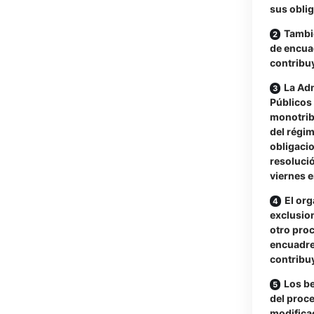
sus oblig
Tambi
de encua
contribu
La Adm
Públicos
monotribu
del régim
obligacio
resoluci
viernes en
El or
exclusion
otro proc
encuadre
contribu
Los be
del proc
modifica