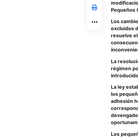
modificacio
Pequeños C
Los cambios
excluidos d
resuelve e
consecuenc
inconvenie
La resoluci
régimen por
introducido
La ley esta
los pequeñ
adhesión hu
correspond
devengados 
oportuname
Los pequeñ