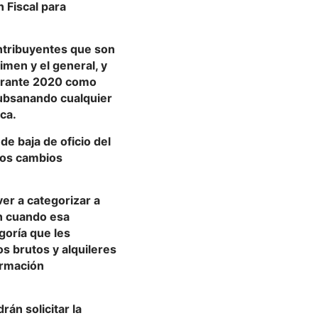
 Fiscal para
ontribuyentes que son
imen y el general, y
durante 2020 como
subsanando cualquier
ca.
e baja de oficio del
los cambios
ver a categorizar a
n cuando esa
goría que les
s brutos y alquileres
ormación
án solicitar la