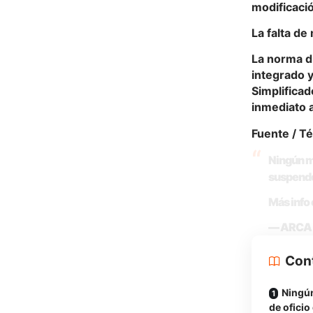
modificació
La falta de
La norma d
integrado y
Simplifica
inmediato a
Fuente
/ T
Ningún mo
suspende
Más info
— ARCA |
Con
Ningún
de oficio