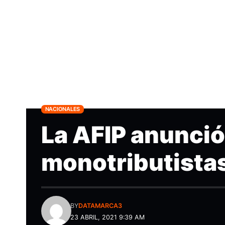
NACIONALES
La AFIP anunció
monotributista
BY
DATAMARCA3
23 ABRIL, 2021 9:39 AM