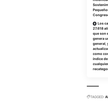
Sostenimi
Pequeños
Congres
Los ca
27.618 al
que son e
genera un
general, 
actualiz
como con
índice d
cualquier
recatego
TAGGED:
A