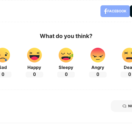
FACEBOOK
What do you think?
Sad
Happy
Sleepy
Angry
De
0
0
0
0
0
N