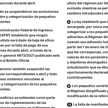
aciones durante abril.
oficio del régimen por fa
excluido mientras se per
én se suspendieron las exclusiones
cambios introducidos en
dre y categorización de pequeños
yentes.
La ley estableció que l
encargada, por única vez
inistración Federal de Ingresos
categorizar a los peque
 (AFIP) estableció que ningún
adheridos al Régimen Si
tista será dado de baja de oficio
cuando esa adhesión hub
en por la falta de pago de sus
partir del 1 de enero de 2
nes durante abril, a través de la
que les corresponda, co
ón general 4973/2021 publicada este
valores de los parámetro
 el Boletín Oficial.
y alquileres devengados 
actualización que se efe
ganismo también suspendió las
oportunamente declarad
es correspondientes a abril y todo
contribuyentes.
eso sistémico vinculado al
 y categorización de los pequeños
Los pequeños contri
yentes.
al Régimen Simplificado p
modificación de la referi
neficios se extienden como parte
eso de reglamentación de las
La falta de manifest
ciones previstas en el Régimen de