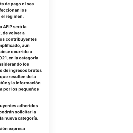
lta de pago ni sea
feccionan los
 el régimen.
a AFIP será la
, de volver a
ños contribuyentes
mplificado, aun
iese ocurrido a
021, en la categoría
nsiderando los
s de ingresos brutos
que resulten de la
ctúe y la información
a por los pequeños
buyentes adheridos
odrán solicitar la
da nueva categoría.
ación expresa