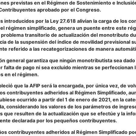
nes previstas en el Régimen de Sostenimiento e Inclusión
ontribuyentes aprobado por el Congreso.
 introducidos por la Ley 27.618 alivian la carga de los c
el régimen simplificado, genera un puente entre este rég
l problema transitorio de actualización del monotributo 
ia de la suspensión del índice de movilidad previsional 
nte referido a las recategorizaciones de manera automáti
ón general garantiza que ningún monotributista sea dado d
 falta de pago ni sea excluido mientras se perfeccionan 
s en el régimen.
bleció que la AFIP será la encargada, por única vez, de vol
os contribuyentes adheridos al Régimen Simplificado, au
biese ocurrido a partir del 1 de enero de 2021, en la cate
a, considerando los valores de los parámetros de ingreso
que resulten de la actualización que se efectúe y la inf
nte declarada por los pequeños contribuyentes.
os contribuyentes adheridos al Régimen Simplificado podr