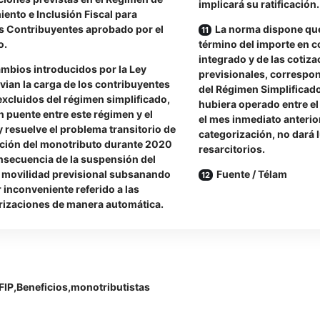
implicará su ratificación.
ento e Inclusión Fiscal para
 Contribuyentes aprobado por el
La norma dispone que
o.
término del importe en 
integrado y de las cotiz
mbios introducidos por la Ley
previsionales, correspon
ivian la carga de los contribuyentes
del Régimen Simplificad
xcluidos del régimen simplificado,
hubiera operado entre el
 puente entre este régimen y el
el mes inmediato anterior
y resuelve el problema transitorio de
categorización, no dará 
ación del monotributo durante 2020
resarcitorios.
secuencia de la suspensión del
e movilidad previsional subsanando
Fuente / Télam
 inconveniente referido a las
rizaciones de manera automática.
FIP
Beneficios
monotributistas