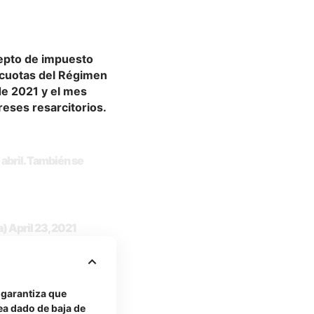
cepto de impuesto
s cuotas del Régimen
de 2021 y el mes
reses resarcitorios.
 abril. También se
a)
April 23, 2021
 garantiza que
ea dado de baja de