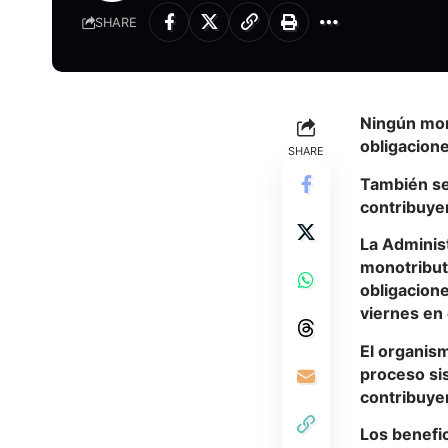
SHARE
Ningún mono
obligacione
SHARE
También se
contribuye
La Administ
monotributi
obligacione
viernes en e
El organis
proceso si
contribuye
Los benefi