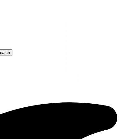
Catamarca
Nacionales
Mundo
Catamarca Profunda
Entretenimiento
Deportes
Salud y Bienestar
Data Verde
¿Quienes somos?
Contacto
Publicidad