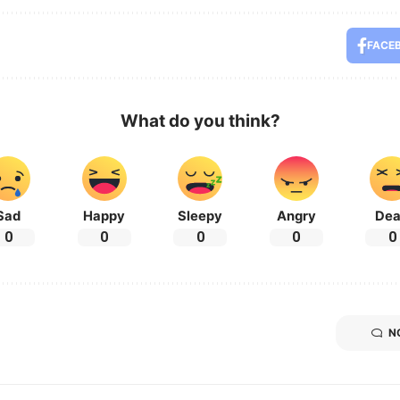
FACE
What do you think?
Sad
Happy
Sleepy
Angry
De
0
0
0
0
0
N