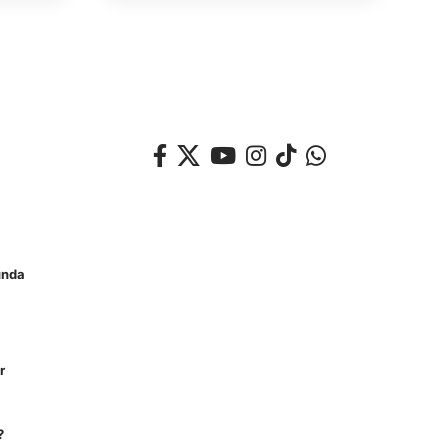
unda
r
?