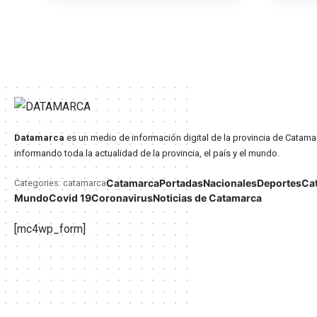
Datamarca
es un medio de información digital de la provincia de Catama
informando toda la actualidad de la provincia, el país y el mundo.
Catamarca
Portadas
Nacionales
Deportes
Ca
Categories: catamarca
Mundo
Covid 19
Coronavirus
Noticias de Catamarca
[mc4wp_form]