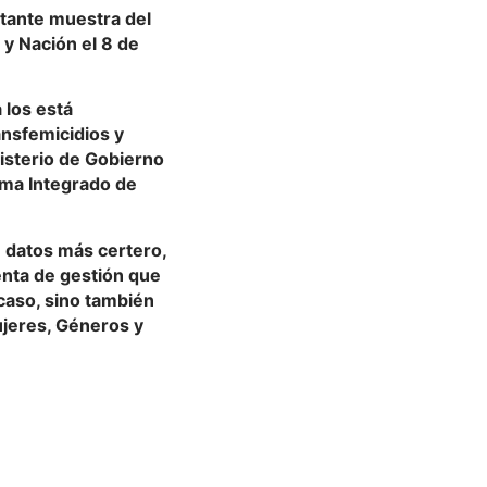
rtante muestra del
y Nación el 8 de
 los está
ansfemicidios y
nisterio de Gobierno
ema Integrado de
e datos más certero,
enta de gestión que
 caso, sino también
ujeres, Géneros y