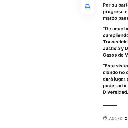
Por su part
progreso e
marzo pasa
“De aquel a
cumpliendo:
Travesticid
Justicia y
Casos de Vi
“Este siste
siendo no 
dará lugar 
poder artic
Diversidad
TAGGED:
C