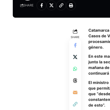
SHARE
Catamarca 
Casos de V
SHARE
procesamien
género.
En este ma
junto la se
mañana de 
continuará 
El ministro
que permita
que “desde 
constantem
de esto”.