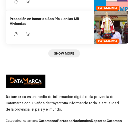
CATAMARCA
Procesión en honor de San Pío x en las Mil
Viviendas
CATAMARCA
SHOW MORE
Datamarca
es un medio de información digital de la provincia de
Catamarca con 15 años de trayectoria informando toda la actualidad
de la provincia, el país y el mundo.
Catamarca
Portadas
Nacionales
Deportes
Catamarca
C
Categories: catamarca