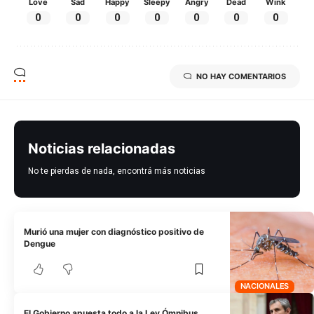
Love
Sad
Happy
Sleepy
Angry
Dead
Wink
0
0
0
0
0
0
0
NO HAY COMENTARIOS
Noticias relacionadas
No te pierdas de nada, encontrá más noticias
Murió una mujer con diagnóstico positivo de
Dengue
NACIONALES
El Gobierno apuesta todo a la Ley Ómnibus