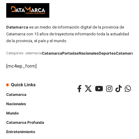
Datamarca
es un medio de información digital de la provincia de
Catamarca con 15 años de trayectoria informando toda la actualidad
de la provincia, el país y el mundo.
Catamarca
Portadas
Nacionales
Deportes
Catamarca
C
Categories: catamarca
[mc4wp_form]
Quick Links
Catamarca
Nacionales
Mundo
Catamarca Profunda
Entretenimiento