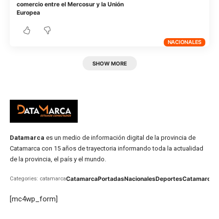
comercio entre el Mercosur y la Unión
Europea
NACIONALES
SHOW MORE
Datamarca
es un medio de información digital de la provincia de
Catamarca con 15 años de trayectoria informando toda la actualidad
de la provincia, el país y el mundo.
Catamarca
Portadas
Nacionales
Deportes
Catamarca
C
Categories: catamarca
[mc4wp_form]