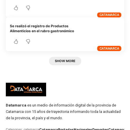
CATAMARCA
Se realizó el registro de Productos
Alimenticios en el rubro gastronómico
CATAMARCA
SHOW MORE
Datamarca
es un medio de información digital de la provincia de
Catamarca con 15 años de trayectoria informando toda la actualidad
de la provincia, el país y el mundo.
Catamarca
Portadas
Nacionales
Deportes
Catamarca
C
Categories: catamarca