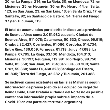
20; en La Pampa, 214; en La Rioja, 30; en Mendoza, 72; en
Misiones, 25; en Neuquén, 36; en Río Negro, 44; en Salta,
123; en San Juan, 23; en San Luis, 13; en Santa Cruz, 17; en
Santa Fe, 92; en Santiago del Estero, 54; Tierra del Fuego,
37 y en Tucumán, 119.
El total de acumulados por distrito indica que la provincia
de Buenos Aires suma 2.051.982 casos; la Ciudad de
Buenos Aires, 511.078; Catamarca, 50.532; Chaco, 99.919;
Chubut, 82.427; Corrientes, 91.086; Córdoba, 514.734;
Entre Ríos, 136.059; Formosa, 61.718; Jujuy, 47.688; La
Pampa, 67.795; La Rioja, 33.100; Mendoza, 164.310;
Misiones, 36.197; Neuquén, 112.991; Río Negro, 99.750;
Salta, 83.558; San Juan, 69.734; San Luis, 80.300; Santa
Cruz, 59.368; Santa Fe, 468.328; Santiago del Estero,
80.835; Tierra del Fuego, 32.282 y Tucumán, 201.388.
Se incluyen casos existentes en las Islas Malvinas según
información de prensa (debido a la ocupación ilegal del
Reino Unido, Gran Bretaña e Irlanda del Norte no es posible
contar con información propia sobre el impacto de la
Covid-19 en esa parte del territorio argentino).