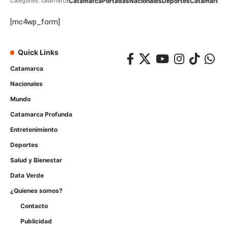
Catamarca
Portadas
Nacionales
Deportes
Catamarca
C
Categories: catamarca
[mc4wp_form]
Quick Links
Catamarca
Nacionales
Mundo
Catamarca Profunda
Entretenimiento
Deportes
Salud y Bienestar
Data Verde
¿Quienes somos?
Contacto
Publicidad